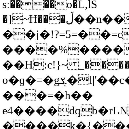
sː����o�L,lS
�]~Ħ���ڵ��n��|p�J�0~Tmz�m|
��j�!?=5=��=c
����%����×
��H:c!}~ _������)
o�ɡ�=�gܮ�l|'��c�!3����u�
���=�h��
e4����dqb�rLN
����k�{���`��֋{�