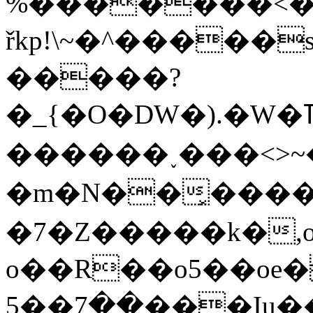
%�������<�ۯ���o��b����������&�
řkp!\~�^�����
�����?
�_{�O�DW�).�W�ߠ�`S�����ѻXK���/
������˯���<>~��
�m�N��͓�������������f
�7�Z�����k�,o
o��R��o5��oe�
��7��5���Iu��'��=�/