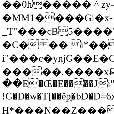
��0h����� ^ zy
�MM1����Gi�x-
_T"���cB5����
�C� �� i*��
i"���c�ynjG��E�
�����.����x
��E�Œ�E����Ji"��
!G�D�w�T[��ěp͓�bD�D=
H*���N��Z���