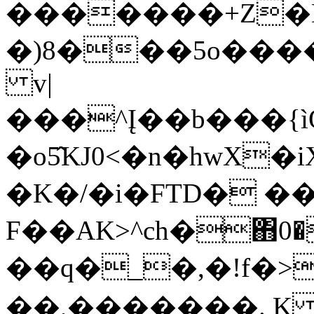
�������+Z�D
�)8���5о���
v|
���^Į��b���{
�o5̂KJ0<�n�hwX
�K�/�i�FTD� ��
F��AK>^ch�΋0�
��q�_�,�!f�>
��,�������. 