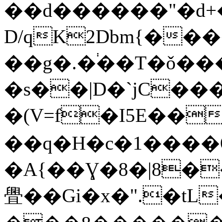
��d������"�d+
D/qK2Dbm{��
��g�.�֔��T�ǒ��
�s��|D�`jC��
�(V=f�I5E��
��q�H�c�1����Ѹ
�A{��Ɣ�8�|8�
舋��Gi�x�".�tL