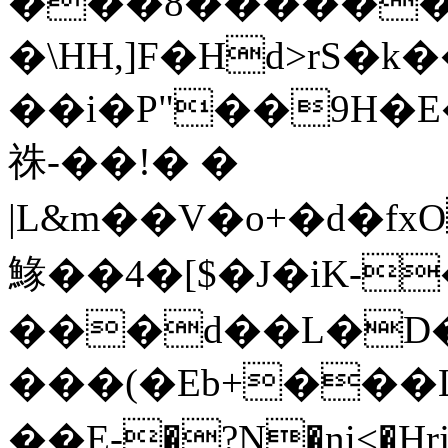
���8������
�\HH,]F�Hd>rS�k
��i�P"��9H�E
祩-��!� �
|L&m��V�o+�d�f
䱲��4�[$�J�iK-�����ޠ
���d��L�D��
���(�Eb+���L
��E-�?Ɲ�ni<�Hrji