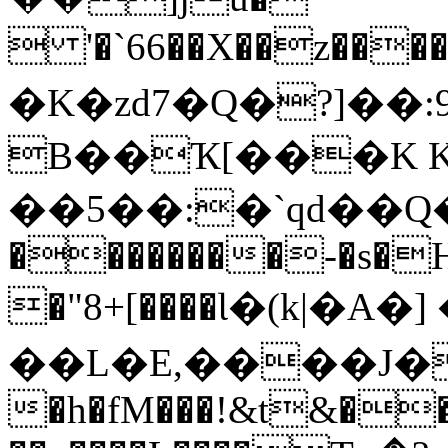
 '�`66��X��z����
�K�zd7�Q�?]��:
B��Ҡ[���K K
��5��:�`qd��Q�
��������-�s�
�"8+[����Ɩ�(k|�A
��L�E,����J�h]
�h�fM���!&t&��