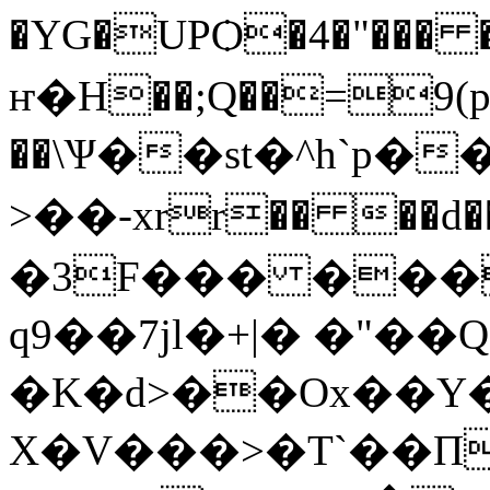
�YG�UPѺ�4�"���
ҥ�H��;Q��=9(p9
��\Ѱ��st�^h`p��؂c��
>��-xrr�� ��d��69����3�ٶ��I����P�i�w5]:��w#
�3F��� ���
q9��7jl�+|� �"�
�K�d>��Ox��Y�
X�V���>�T`��Π�