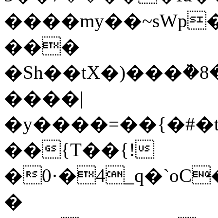
����my��~sWp
���
�Sh��tX�)���ܵ�8�
����|
�y����=��{�#�t
��{T��{!
�0·�4_q�`oC
�