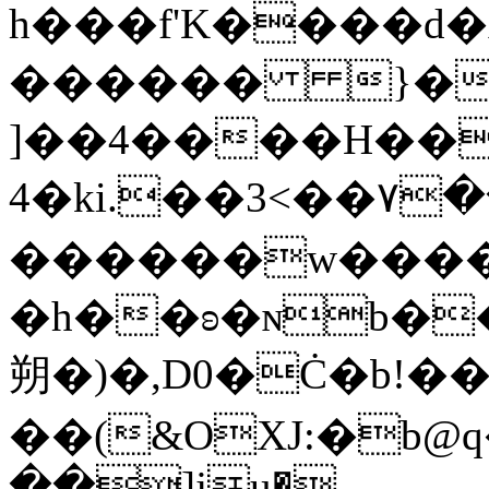
h���f'K����d
������ }�
]��4����H��
4�ki.��3<��٧�����譎a�M·j� ��
������w����
�h��ʚ�ɴb�
朔�)�,D0�Ċ�b!��
��(&OXJ:�b@
��]ju�