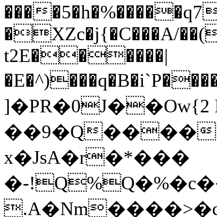
����5�h�%�����q
�XZc�j{�C���A/��(
t2E������|
�E�^)���q�B�i`P
]�PR�0J��Ow{2 
��9�Q�����
x�JsA�r�*���
�-!Q%Q�%�c�
.A�Nm����>�