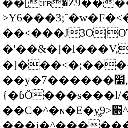
��[:rв�Z9��
>Y6���3;ˆ�w�F�<�
��<���J3O|OT�
�'��&�]
�l���V,
�]
���<�;����
��y�7������׷,���x�]Z�ޗi]I�\
{�ɓÖ���s���l/
��C�ּ^�ɴ�E�y͚׋<9^M��[��C��ּ^�ɴ�E�y͚׋<���&�[�s��'�y�ȓi͋��5�yr������s�৭y�ēy�k��Uk^/
���j�^������