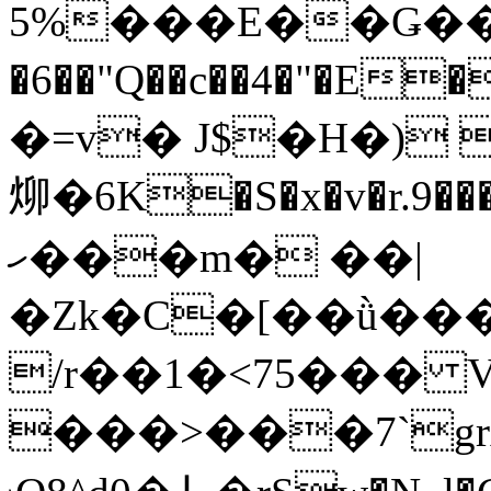
5%���E��Ǥ��
�6��"Q��c��4�"�E
�=v� J$�H�) 
㶯�6K�S�x�v�r.9��
ހ���m� ��|
�Zk�C�[��ǜ���
/r��1�<75��� V
���>���7`grA