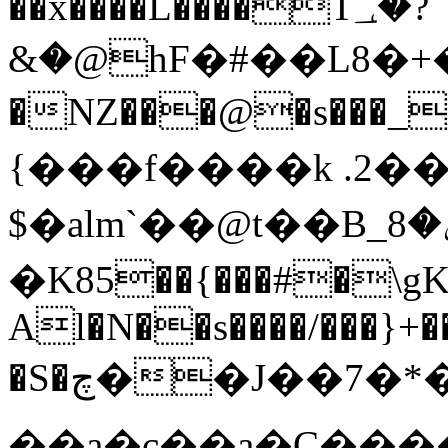
��x����L����T؀�?
&�@hF�#��L8�+�
�NZ���@�s���_
{���f����k .2
$�al m`��@t��B_ݷ�8%�
�K85��{���#�\
Al�N��s����/���}+��
�S�چ��J��7�*�c��`����H�c(}
��a�c��a�C����n�