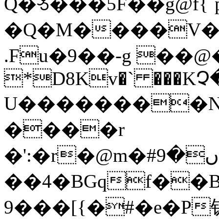
Q�ꮌ���5F��g@f{
�Q�M����V�4
.Fu�9��-g ��@�:
*D8Kv�` ���KՉ
U��������N,
����r
�':�r�@m�#ں�9��œehH�6���V3�\�
��4�BGqf��B
9���[{�#�e�P