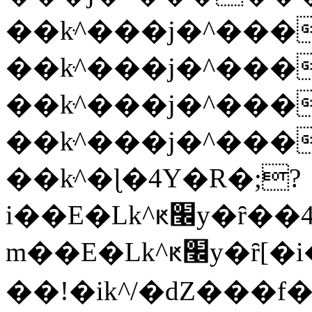
��kּ^���j�^���
��kּ^���j�^���
��kּ^���j�^���
��kּ^���j�^���
��kּ^�ɭ�4Y�R�;?
i��E�Lk^ԟ׬y�ȓ��4��ş;?
m��E�Lk^ԟ׬y�ȓ[�i���>w~Қ�K<�׼F^���On����-
��!�ik^/�dZ���f