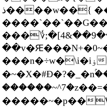
ذ����w��{ ��K��
����`��`��G�
���؇;�[4&��9�
��v�Ԙ���N+�0~��owZ�������
���n�÷w�\i�iۏ�#��]��x��_�o�i�&_K�o�
�~�X�#Ɖ�?�_�nۢ�
������~^7�z��
�����~�p��