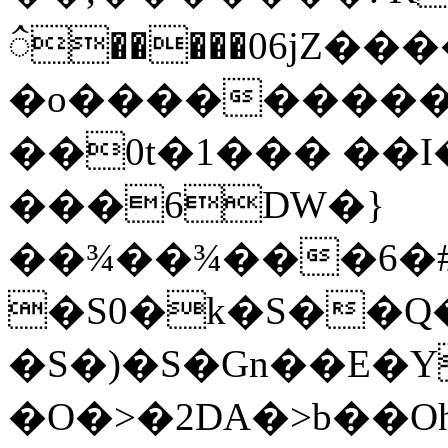
ꪲ�����06jZ���
�o����������.)YP�X&��3�J�\b�:q
��0t�1��� ��I
���6DW�}
��¾��¾���6�#O�٧���8��
�S0�k�S��Q
�S�)�S�Gn��E�
�O�>�2DA�>b��O