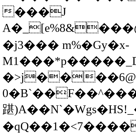
���J
A�_[e%8&���@
�j3��� m%�Gy�x-
M1���*p�����_D�
�>j����6@
0�B`��F��^���
踸)A��N`�Wgs�HS!_
�qQ��1�<7����