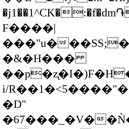
�j1��1^CK�:�f�d
F����|
���"u���SS;�
�&�H���
��p�z̢�I�)F�H
i/R��1�<5����"�
�D"
�67���_�V��Ǹ