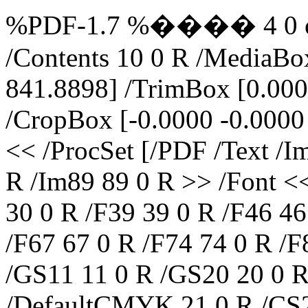
%PDF-1.7 %���� 4 0 obj 
/Contents 10 0 R /MediaBo
841.8898] /TrimBox [0.000
/CropBox [-0.0000 -0.0000
<< /ProcSet [/PDF /Text /
R /Im89 89 0 R >> /Font <<
30 0 R /F39 39 0 R /F46 46
/F67 67 0 R /F74 74 0 R /F
/GS11 11 0 R /GS20 20 0 R
/DefaultCMYK 21 0 R /CS2