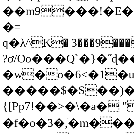
��m9���!�E�
�=
q�λ^K�|3���9���c��(����tn��7
?ơ/Oo���Q`�}�˝ɖ�
�w�o�6<�1�
�����$�S��)��+gh����2,c{
{[Pp7!��>�\�a� 
�f�o�3�,ֺ�m��