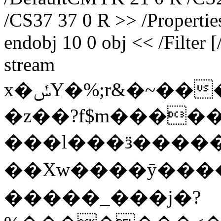
/CS37 37 0 R >> /Propertie
endobj 10 0 obj << /Filter 
stream
x�ݽY�%;r&�~���cw�u���.�A%i0�HB]��Ffd��H
�z��?f$m����
���l���ӟ����
��Xw����ӯ���
�����_���j�?