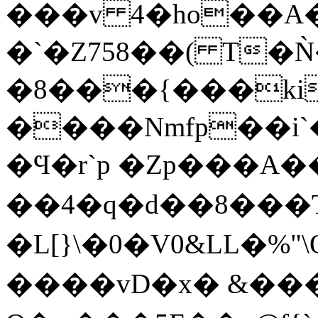
���v 4�ho��
�`�Z758��( T�
�8���{���ki��
����Nmfp��i`
�Ϥ�r`p �Zp���A
��4�q�d��8���
�L[}\�0�V0&LL�%"
����vD�x� &��