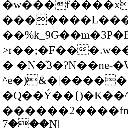
�w���f����x
�������L���;
��%k_9G��m�3P�E
>r��;�F���.w�
� �N�̋3�?N��ne-
^e�)&�|����
�Q��Ý��{)�K��^B
������2����fn�
���7N|