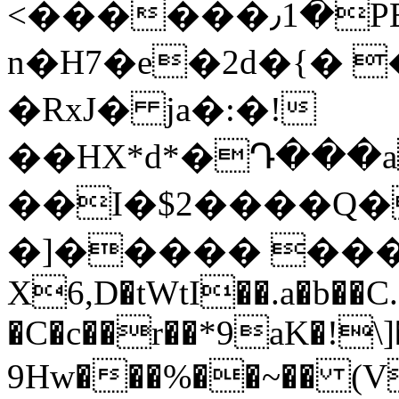
<������٫1�PB����X
n�H7�e�2d�{� �h
�RxJ� ja�:�!
��HX*d*�Դ���a
��I�$2����Q�
�]����� ���
X6,D�tWtI��.a�b��C
�C�c��r��*9aK�!\]
9Hw���%��~�� (V