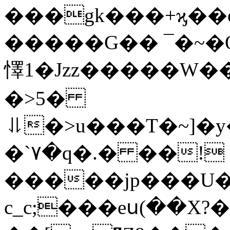
���gk���+ϗ��
�����G�� ¯�~�
懌 1�Jzz�����W��
�>5�
⥥�>u���T�~]�y
�`۷�q�.� ��! 
�����jp���U�ڤq��%As�fuz��
c_c;���eս(��X?�