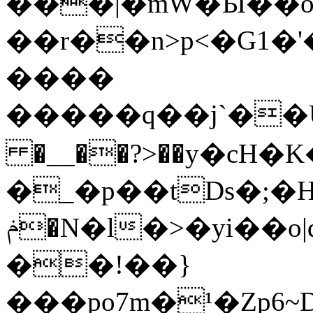
���|�mW�ަӸ��
��r��n>p<�G1�'
����
�����q��j`��U�
�__��?>��у�cH�
�_�p��tDs�;�H
ݥ�N�l�>�yi��o|q�N�������ǥ�o��|
��!��}
���po7m�¹�Zp6~D��Օ)~ލ�O�m�>�;���