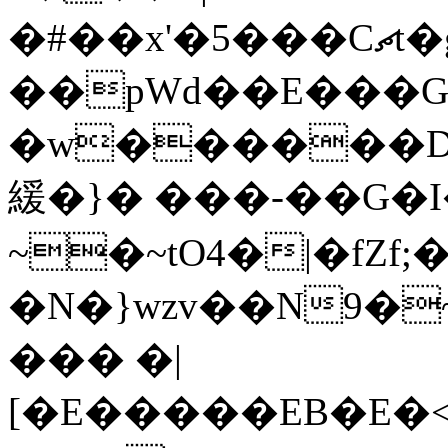
�#��x'�5���Cޗt�g�1��4���.-��?
��pWd��E���G
�w������DI
緩�}� ���-��G�I
~�~tO4�|�fZf
�N�}wzv��N9�
��� �|
[�E�����EB�E�