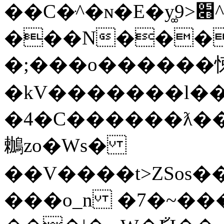
��C�ּ^�ɴ�E�y͚׋<9^M��[��C��ּ^��4oO�yͼ��<9^�����Cp7o�3jM}
���N����
�;���o������悚
�kV�������l��[
�4�C������ƛ���cژK���&ׇ�o~7�����n6k�>��o��q)�a��.��_���>��aG͆���I�z�{��&��Q��M�����
鶒zo�Ws�
��V����t>ZSos�
���o_n �7�~���