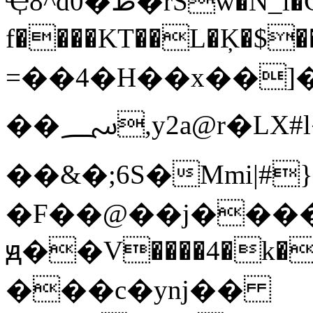
Ҿ8^d0�ط�rSw�N_l�C�*wl<�:?����F�z it
f����KT��L�Ķ�$�
=��4�H��x��]
��؄,y2a@r�LX#l��v��궩
��&�;6S�Mmi|#}
�F��@��j���
ԭ��V�͏���4�k�
���c�ynj��