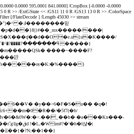
0.0000 0.0000 595.0001 841.0000] /CropBox [-0.0000 -0.0000
 25 0 R >> /ExtGState << /GS11 11 0 R /GS13 13 0 R >> /ColorSpace
lter [/FlateDecode ] /Length 45030 >> stream
eS�X���ʠ��d��O�e.u{u�K����/
ߟ������}
�����訏
�fs�����ѹ�K:�%����}
��6��V� �y��>6�F�S�u�� �q�!
�6�&0W�:�<.��|_�
�h� �a���Kn���-
'�h�l샪�|