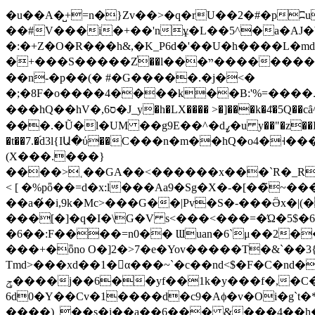
�u��A�̺+=n�}Zv��>�q�rU��2�#�pʭu
��#V���i�+��'nұ�L��5^�a�AJ�Wd
�:�+Z�O�R���h&,�K_P6d�'��U�h����L�
�+���S�����Z֓��l���ײ�������������т��4��v ��z-0-�\f^E�F�k@K�[�Hs�n�̪o������ӂ��4��c9��c|�갰�9�.���o��
��n-�p��(� #�G�����.�j�<�
�;�8F�o����4����k��B:'%=����ط�!z]�Uoy�hQ�o4�1���%���N�3��ZG �_w�Z?F����1��^幷
���hQ��hV�,6ס�J_y�h�LX���� >�]���k�4͑�5Q��cȃ^y��@�6Z��j����5Ɨ����刧>'lC�s��1�E�3��`��+��6���������sv��!
���.�Ũ�l�UM ��g9E��^�dߨ�u y��"�z��F��}���X�~�o�7ጞ��ϫL��������:M3c�/@���� sa�s�ӂs�ӌs���'V�u��F �:�}
�t��7.�֝d3l{IԱ�ύ��C���n�m��hQ�o4�˧�����<�_�=���8�7�� �٩$�ߍ�3t���
(X���.���}
����>˱��GA��<������x���`R�_R#��s�ޣ�d�����\�F��������*^����;��A���ǃ����Gtm6&�;���_�6�AxO�#����W�7�@�*����
< [ �%pȫ��=d�x:l���Aa9�Sg�X�-�[��̃~����� �$���A
��a�́�i,9k�Mc>���G��|Pv�S�-���Ӛx�
���[�]�q�I�\G�V s<���<���=�Ώ�5$�6
�6��:F����=n0�� Ɯuan�6`μ��2���+
���+�ȫno O�]2�>7�e�Yov�����T�&`��3{�;�ǌ]u \�����1�
Tmd>���xd��1�񘰫α���~`�c��nd<$�F�C�nd
�
ݯ����j��6��yf��1k�y���f�,�C� �V�ƺ� h��@s�\v1h���w�9�6�C�;&�
6d0�Y��Cv�1����d�c9�Aϕ�v�Oi�g`t�
����)_��s�i��a��6��� &���4��h�[