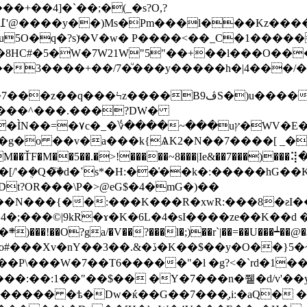
�+��4]�`��;�(_�s?O,?
.5G��;[�߁'@����y��fu5O�q�?s)ͭ�V�w� P����<��_C�
J#�8HC#�5�W�7W21W"5"��+��l���O��
3����+��/7�ͧ���y�����h�|4���/��َ'�
ڤS�)u�����F5r�n��я���ǯg�����\���=�z?ۜ
g�o ��v�a���k{ѦK2�N��7����[ _��
�ŤF�M��5��.�>!�����~8���|Ie&��7���)��
�-ڙ�%D��;�)��5�&fU4}
Dt?OR���\P�>@eG$�4�mG�)��
�N���{��:���K���R�xwR:���8�ƨI��
;���©|9kR�ɤ�K�6L�4�sI����ze��K��d �
�Oܽ/
��P\���W�7��T6�����"�l �g?<�`rd�1�
��:��:1��"��$�� �Y�7���n�쮙�d/v'��
H����� �ѣ�Dw�ќ��G��7���֛,i:�aQ� �ľ