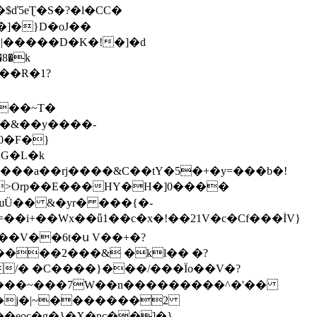
|�����D�K�!�]�d
0�Ϝ�}
G�L�k
-ɯÜ�� &�yr� ���{�-
=��i+��Wx��ǖ1��c�x�!��21V�c�Cf���İV}
�V��6t�ս V��+�?
���2���& �kl�� �?
̊/� �C����}���/���Ϊo��V�?
�|�����~���7W��n���������^�'��
eoc�g�}�X�nc��]�}