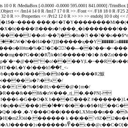
10 0 R /MediaBox [-0.0000 -0.0000 595.0001 841.0000] /TrimBox [
XObject << /Im14 14 0 R /Im17 17 0 R >> /Font << /F18 18 0 R /F25
0 R >> /Properties << /Pr12 12 0 R >> >> >> endobj 10 0 obj << /Fi
���믿
���U��o6>��7j�o�hs�?l ��?�'�o��$*
�?Ҙ]lI�����ϗ��Y�����Gn����`�^�?����������7
��ޞ��?��~�~����m�����QSk� ����~����F?
Ū.���mg��PG��[�R/̿}k�b5�����?�1� &�Zo|�
�4p�`�=�@��"�o!����Y|L�~��R�s�
�Y�!���hߌ��5_<-
b�q���J���h�ihI��=�����R2鮁
����u�7:�\x�/
�{�!%�$�iH;v���@�}m�/
R���&��8&�zW���_rj_�,��PN[-
f���6-�G��O�X b���l�ٍ��Z #������}L
� i�� ,�-Y���O��(����LXMm��n�� .�Mv
������ k ��|��`v9Z� i2�ʙ���rˆg\Ig�ڨd !�L,�Wim#?�
��c��@c��C�O[��Ξ��{�?N;��1��}