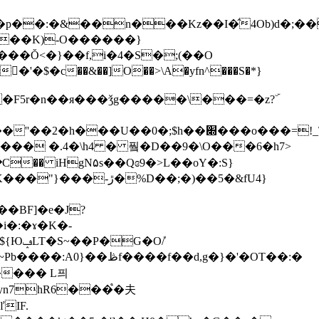
1�������K)-O���
���}
���Ŏ<�}��f,i�4�S�;(��O
$�c��&��]O��>\A�yfn^���S�*}
�� �.4�\h4 � 풬�D��9�\O���6�h7>
�⢽�C�� iHgN۵s��Qɞ9�>L��oY�:S}
�BF]�e�J?
i�:�ɤ�K�-
���� L픠
yn7hR6���֩�夫
IF.