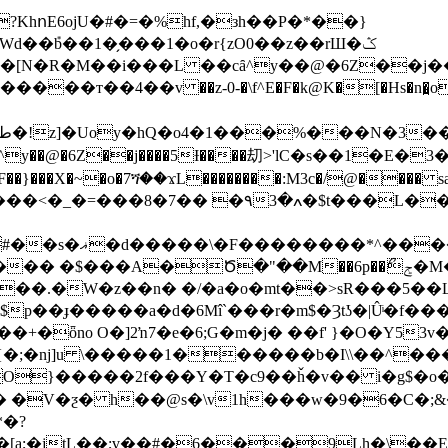
?KhոE6ojU�#�=�%hf,�зh��P�*��}
��݊b��1�̗���1�o�r{zO0��z��rШ�ݣ
md�[N�R�M��i���L ��cȃ^y��@�6Z��j
L�����aW�sd���|-�%ob�i�q , 9�2D}Kݟ�}
a8�o�ma����'���>�6�}
�Ծ�"��M��6p��ݮޯ�M��sFc/ <`=��īʶh�<�{+�}
|(���.�W�z��n� �/�a�o�mt��>sR���5
$p��ɟ�����a�d�6Mî`���r�m$�Ȝtʖ�|Ûͥ�f
�ȫno O�]2ŉ7�e�6;G�m�j� ��f' }�O�Y53v�
�����b�I\\��^���ڝ�|�1������ūfo(�6�D��/��9�
O}�����2f���Y�T�c9��ȟ�v�� i�g$�o
*�?
a;�jtL��;v��#�6���9Lh�\��