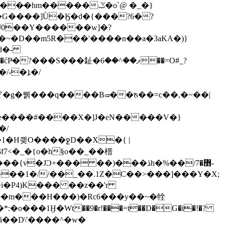
d�-
�䤠�ފ��^��6��=O#_?
��e����#����X�]J�eN�����V�}
�1�H킞O����ջD��X�{ |
�{v�JϽ+��� ��)���ڎh�%��/޻�7-
���1�//��_��.1Z�C��>���]���Y�X;
�i�P4)K��� ��z��'r
:�o���1Ӈ�Wt��9�r!���=t��D�G�i�!�?