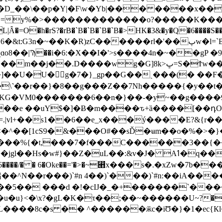
D_��\��p�Y|�F\w�Yb|��� ����x��^
��y�=y%�>�������������o?�����K��
�rS?�rB�`B�`B�`B�`B�>HK�3&�y�Q�6����S��7�F�
)zϹ������rl�'��پw�l=`B�`��x����"۝Ϋ�8�㺓��/
8��|Ϡ��i�6:�X��I�'>s����4n�~��gP 
�r�:o8�>/NmtGZ�\E����}-C��ȫ��Ѣx�hVc4��$�r�uK:w:�^m��C�
KG�VM0�������6��n�}��-�y~��g����9
��e ��uY$�]�Ƀ�m����ԏ+ȁ����[��դO
�=.|vl+��s1��6��e_x���ý����E?&{r
�<�^��[1cS9�&���O#��sĎ�ʉm��o�%�>
:&v�J� Aߗ�q���^�AA�8�+�嶾?]+���#�����o���
��|�6����/� � 6�Oke��='�>�~⵫x���s�.�xZԝ�7b��
��5�� ���d �!�cĲ�_�+������`��
�u}<�\x?�gL�K�τ��;��~������U~?��jj�
� ^������ӂc�iƱ�}�1�ec{Кl��ޞ1S�ʭ���Iޒ� �E1���