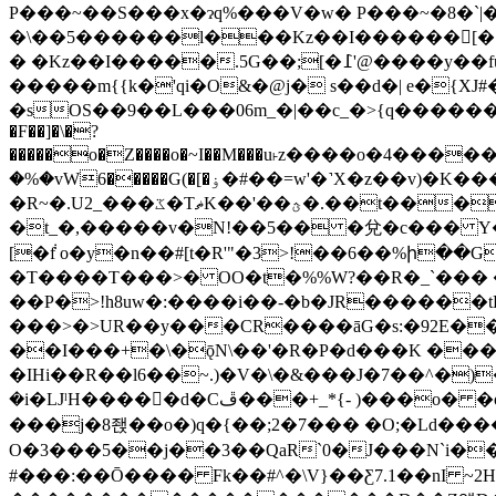
P���~��S���x�ɂq%���V�w� P���~�8�`|��
�\��5������l���Kz��I�����
�[�߁'@����y��)Ms�Pm���l���Kz����p��:�&��n���Kz��I�̂4Ob)d�;���U�|
� �Kz��I�����
�����m{{k�'qi�O&�@j� s��d�| e�{X
�sOS��9��L���06m_�|��c_�>{q�������
�F��]�\�?
�����o�Z����o�~I��M���u˫z����o�4�����7���z��q���Ϟz����B9
�%�vW6�����G(�[�ۏ�#��=w'�˺X�z��v)�K�����^���.���?DW�
�R~�.U2_���ػ�TޡK��'��ؿ�.��t����ÌN��=�٧c�_�؇����~���uץ�WV�E��''��2�h���U��0�;$h��׍���o���=!_\�]n������|
�t_�,�����v�N!��5�� �兌�c��� Y�
[�݃f o�y�n��#[t�R'"�3>!��6��%ի��GM�
�T����T���>� OO�t�%%W?��R�_`��� �[/'�ܴ�Q�ٙ͌�d�ߵs*�H:��͑��k�:�����hG��K���"}��
��P�>!h8uw�:����i��-�b�JR������t
���>�>UR��y���CR����āG�s:�92E��
��I���+�\�ǭN\��'�R�P�d���K ���4�
�IHi��R��l6��~.)�V�\�&���J�7��^�)�܍)���!��O?ga/�V��?���l�;)��r`|��=��U���┷��@�${ЮݡLT�S~��P�G
�i�LJˡH�����d�Cڦ���+_*{- )���o� �o#���Xv�nY��3��.&�ڏ�K��$��y�O��}5�~Pb����:A0}��ڟf����f��d,g�}�'�OT��:�
���j�8좭��o�)q�{��;2�7��� �O;�Ld���
O�3���5��j��3��QaR`0�J���N`i��
#���:��Ō���� Fk��#^�\V}��Ƹ7.1��nI ~2