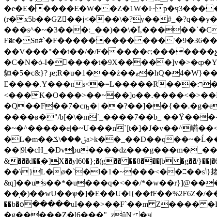
�e�E�����E�W��Z�1W�I~p�ӌ3����
(r�x5b��GZ�ٓ�j<���\�?y��#_�?q
���s^�~�3���:_��)��\�Ї,�����`�CL|Ȃ�=O�h
F�ԑ�Sn#`�F������������'�9�36��6�&t:G3n�~��K�R
��V���"��t��/�/F�����c;�������չɑo
�C�N�ȯ˗I�򷤹����t�9X�����]v�>�ȹ�Y��m��j��.D����wg�G]8k>ڀ=S�Ϯw���BYS�u
貆�5�c&}? ɟe;R�u�1���ż��ޱ�hQ�4�W}��]��U�U�󐃾g�7�}_gp��G��ˎ���(� ��F���F���i,��_PoL:⺰
E����.Y���ns<�=L�����R���:ר�\˺��r��}�8��g���Z��7Nh�����{�y��t�g�٧m���1���� �}
<���K�O���>��~��]o��.����<�>��
�Q��F��7�cҧ�| ��?��]��{��.�g�e
����ʁ�"/b[�\�m`_����7��b_ ��Ÿ��
�~�^�����e|�~U���n`[t�]�J�v��^崷�
�L�m��ݪ���\ݎa>k��_��D��q��~�Ĺ����%{�t,���7�f���C������3��{��ɏ&�f���f��}�
��|9l�cH_�Dvþu����ǳ���g���m�_���jgl��Hs�w#}��Z�uL��
&���d��֭�]X��yl60�};�(g�� ��8���|b�g��/}
��\}L�ø�`�l�1�~���<��ʭ��sݳ}㨋��^N��r���)`#n 4��)`���)`#n:��iA����
&q]��us��*�u���q�<��/*�w��r}]@��
��̹�)��wU��ѱ�]�E��U�l{��fF��%2F6Z�/��u
��b�օ�����uI���>��F`��m Z���� �L����8c�s �
�g�����Z�l6���"_zȗN �ӌ|