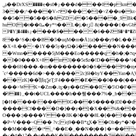
ݰ��DrXS����ҿ�sٷ�0���d���0�pkm���ˏOn�����qU�È���:c=Y=B�Un�J��[�B�$ď5eƮ�S�?�l�CC�
3���;^����̣VהކJ��� �]�˅Z��u�kʋ�eU�����%�Z�0m@��cP�T]�� ��̇�]�}D�oJ��
��5��5��S�&ZD4�5����_9Bk�
huO[j�t��ܚ0�y*ױ��L�j,�rڒ &|����{�vGb�#8|6֊±�=�2t?�`v&�z�H����:8�><�Ok�8lk�8�k
P�Y]�4��sٷ����$����6��Z$�^�*�Z�׊a[���#9�� #$ �6tj��V훃ÊcM��+�����R�1?
8��^S�z��B�Ƽ�uqM�m�Å}|a]���y9�L��
�X+8.��<�1Y��5y�yΏ�ڐ������N���C�cM�3aM��Ը��Q�M�pM鲆k �Wv�=Y��su��~T�
�Wmn�����5jM���Eo�����q �h�;�הq�eW�����O�6Ԝ�ǹ5aH�T�cc��r0a��<�iK6T�&��y����-
�I�0���X+8�m3]��5e$z�!D�����
���6H���˗�m��������0�S���P9�ɱ�
`c^�����6ԁ�>��.����͏2c]6ƚ�byY��Yan�AֱV��,A�)|���zM���s���p٥=
��zK]��ͭ頷qީ5eƮ;F4����Ɇ���I���(���5�םx����L�=έ C��r�G�� ;��ZN�� J�>Orp��E���HҮ�H
���>WK=�Zm�./ȵ:�y��fZ��R�5\O�F�
�֙9��}_��t�UCL����h��뤺���7%�_b��
[�H����\���0G���S����)ǅ��dr
����Cf����D�]��y�[�X��%&�[�
O���:)����Y��JlK�!��'�8L�[��f���
�P=V���~Q�� ?v;]ej9��B*z͇X�`�Oh
��M�l�� �\*_^��E�_��N�ƫ��}�=��v_<�F�%����P��ۯ��9���u�E� �
�<�#�}7�,�g���K�|��������7��� 