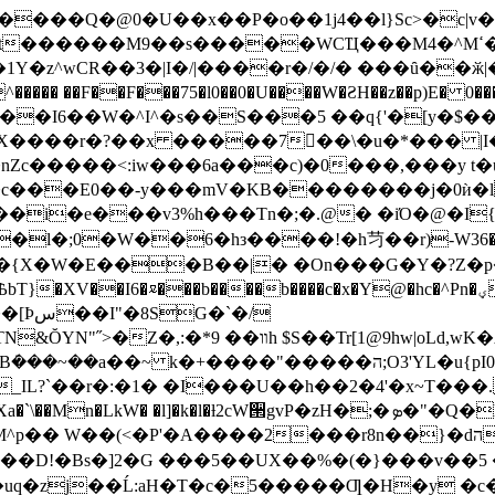
r����Q�@0�U��x��P�o��1j4��l}Sc>�c|v�
z^wCR��3�|I�/|����r�/�/� ���ȗ��ӂ|�4#
�� ��F��F���75�l0��0�U����W�ƧH��z��p)E� 0���J�
Q�Y�e��I6��W�^I^�s��S���5 ��q{'�[y�$�
X����r�?��x �����7󅼬��\�u�*��� 
nZc�����<:iw���6a���c)�0���,���y t
i�e���v3%h���Tn�;�.@� �iΌ�@�I{]���
;�l�;0�W��6�hз����!�h䒒��r)-W36
��b����c�x�Y@�hc�^Pn�ؠ��]��(�s��� ��^ �r��ՁM�%�c9H�?
�`�/
�A��T+,�aN:��~ @'^� KC� �]�;�t�;��-
��"�����ה;O3'YL�u{pI0I�$�ڕ��˶LR�Aҁ�%,�+�/
�b_IL?`��r�:�1� �I���U��h��2�4'�x~Т���
 W��(<�P'�A����2���r8n��}�dה.k��@e]
 ��D!�Bs� ]2�G ���5��U
X��%�(�}���v��5 �
�uq�zj��Ĺ:aH�T�c�5�����Ƣ�H�y �