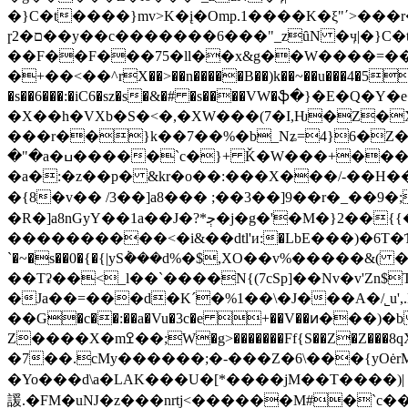
�}C�t����}mv>K�į�Omp.1����K�ξ"ʹ>���
ɼם�2��y��c�������6���"_zȗN �ӌ|�}C�t������M9��s�����WCҴ���M4�^Mߵ�X��Q!^�����
��F��F���75�ll��x&g��W����=��1Y�
�+��<��^rX��>��n�����B��)k��~��u���4�5^���
�s��6���:�iC6�sz�s�&�# �s����VW�ֆ�}�E�
�X��h�VXb�S�<�,�XW���(7�I,Ƕ�Z�
���r��}k��7��%�b_Nʑ=4}6�Z�
�"�a�ߎ�����`c�}+ Ǩ�W���+���c���E0��-y���mV�KB��������j�0ѝ�l;��z)>9����܄�r5�SL�a�
�a�:�z��p� &kr�o��:���X���/-��H���
�{8�v�� /3��]a8��� ;��3��]9��r�_��9�
�R�]a8nGyY��1a��J�?*ﭴ�j�g�'�M�}2��{{�{X�W�E���B��|� �On���G�Y�?Z�p��y�����%s<@�?
����������<�i&��dtl'и:�LbE���)�6T�ѢbT}�XV��I6�⍫���b��
`�~�s��0�{�{|yS݃���d%�$,XO��v%�����&( ��[Þس��I"�8SG
��Tʡ��<_l��`����N{(7cSp]��Nv�v'Zn$TN&ŎYN"˝>�Z�,:�*װ�� 9h $S��Tr[1@9hw|oLd,wK
�Ja��=���d�K´�%1��\�J���A�/˾u',.B݁���~��a��~ k�+��
��G�c��:��a�Vu�3c�e +��V��ͷ���)
Z����X�mߐ��;W�g>�������Ff{S��Z�Z���8qXa�`\��Mn�LkW� �l]�k�l�ƚ2cW੒gvP�zH�;�ܤ�"�Q�K�d^�����6�f��/� 3v=/
�7��.cMy������;�-���Z�6\���{yOėrM^p��
�Yo���d\a�LAK���U�[*����jM��T����)|
諼.�FM�uǊ�z���nrtj<������M#�`c�