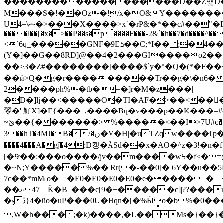
�������������������D��Z얥D���
M���S�!��Oz�!/x�O&Y��������I�+�\���އ�D&
U4=\ޝ�>���X����>x`�rP&�*��c#��"�D�T����M{�e�jf�K��݉0�"{�7�i;�s����!O ]a-��h��|�����X�f�o+�j|
����l��[�x�>��P��s�p|����F���-2&`�h��7�d����^�
<`6q_�����GNF�9Eܪ��C;*I�� ;�4��7Ab�p���G�/�s5ʻjx����/#�I�U�؏d����W�]��N����ߘ6],\
(Y�]��G��8RD]@��4�2���GƗ����o2���.
��>3�Z#��������[����$`y�˟�Q�(*�F�����㷞��]ڝU1�}���u��C�Vb��!Z�+���ʗ��Y��Q��X�
��ӥ>Q�g�r���� �����Tr��g�\�n6�a�d
2����ph%�tb�=�]r�M�z���|
�D�]ǉ��<�����O�TI�AF�>��<��󽼠����
䎆�' 䰵X]�E{���_,����Bɥ�v���p��K���
~ێ��{�������> %�����<��I>7U#c�����4� K�M�*�ƲoS��H����2é�4�r��f��� W%�v� �4�c��T���0RpEխ���6� Usʊ²��1h&,�5WS9
3��hT�4MJ�B�/�
ں�V�H|�uTZqw����i'p���k� ���j&k�q���(\ �@�<�V��㢏�>3Y��0�d}Q�` �$C7��fͥ��uU�
����4���A�gǰ�4:D캥�ӐSd��x�AO�^z�
[�ꛝ��:���o����/jv��m����wϞ�f<�=@
�~N;Y�����%�� Rr(�-��0[� 6Y��u��5PfS�5*m
7c��*mM˪o��E0�E0�E0�E0�e�����_��D���|�r�g)
��ޔ47 Ǩ�B_���c[9�+����|�c]|??���r�ʅ�c��;[�K����w����c���7]S��ڢ.��(���q�O
�ݹ�4{ڐũo�uP���0U�Hqn�[�%Ӹ֜͙o�b%�0���r�����?V�n��4�{+̓����R�/�q���Y�E a��i.��J˪o�b$=n�Qժ���=u�/��Ɨ
,W�h���;�k)����,�L��Ms�}��}�