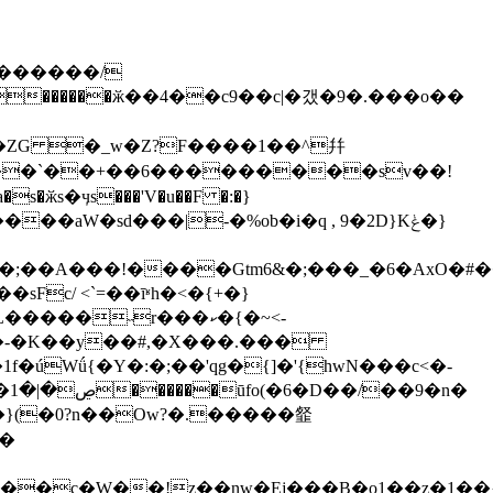
�������/
��L�����˵r��
�ކ�{�~<-
���-�K��y��#,�X���.���
1f�úWǘ{�Y�:�;��'qg�{]�'{hwN���c<�-
n�
�}(�0?n��Ow?�.�����韰
E��c�W��!z��nw�Ej���B�o1�
�z�1��{ձ���g��׾�5���=���i