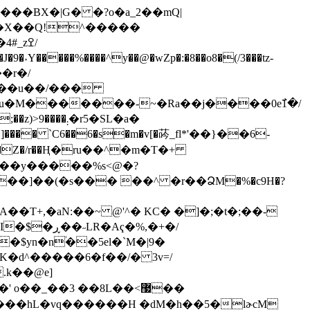
���BX�|G� �?o�a_2��mQ|
_zߐ/
9�˕Y�����%����^y��@�wZp�:�8��o8�(/3���tz-
��r�/
|I��u��/���
�u�M�������-~�Ra��j����0e߯1�/
� `C6��6�s�m�v[�荶_fl*'��}��6-
�Z�/r��Ң�ru��^�m�T�+
.�$yn�n
֔��5el�`M�|9�
' o��_��3 ��8L��<޷��
c���hL�vq������H �dM�h��5�lɚcM