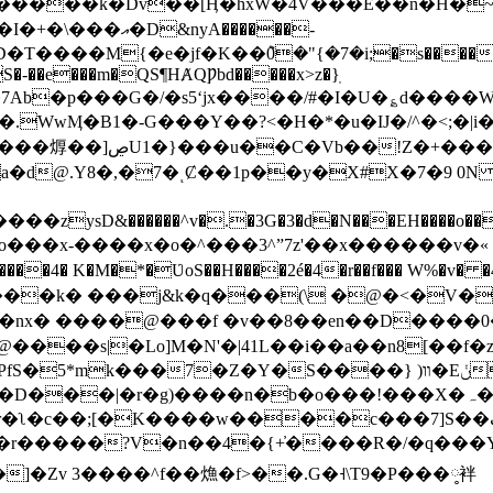
��k�Dv��[Ӊ�hxW�4V���E��n�H�~���
nyA������-
�S�-��e���m�QS¶HȺQǷbd�����x>z�}ֽ
WwӍ�B1�-G���Y��?<�H�*�u�Ĳ�/^�<;�|i
keS�L��n�>jXp�PpeF
@.Y8�,�7�ͺȻ��1p��y�X#X�7�9 0N ~+9��
zysD&������^v�.�3G�3�d�N���EH����
=#o���x-����x�o�^���3^ˮ7z'��x������v�
3!�n�f�nx� ����@���f �v��8��en��D���
����s|�Lo]M�N'�|41L��i��a��n8[��f�
k���7�Z�Y�S����} )װ�Eݩ�U��~���0
����n�b�o���!���X�ہ��E?&�����������_�)Sj
]�Zv 3����^f��龽�f>��.G�˧\T9�P���༷袢