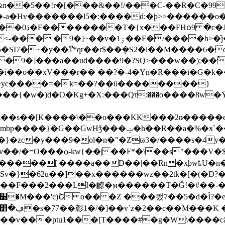
���w]�?
�h>�͛j�~�D��m5R���'����n��a�3aKA�)}
e5�SI7�~�y��ͳ*qr��r$��݈�S2�l��M����6�
��a��ud����9�?SQ>���w��);��ْ�ćPͥ�?���S��
~�z��s��[K����\��o���KK���2n̷���
��GwΗǯ���ݔ�h��R��a�%�ӿ`��/
�}�zc�y���9�ol�n�"�Zϖ3�/����s�4y
�����[|����a��D��|��Rn �xþ
wҍU�n��
v�}�62u��]��x������wz��2tk�[�(�D?
5����F���2���LI�䩍�ϻ������T�Ǧ!�#��-
�E��I�4@ќ�p���Q\"�޲�pι��>�0r���q�ڢ�׵�s�77��㣏1�/�]��v`z�
2��c��M���K �*