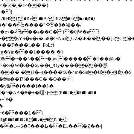
�?q�j�c<���}
�
�}
}l� �ѷ-��A?-� Z�6hl�2�j��}
�9�e<�-u��ә��O�}�0jW�a
8r �~��^��~�awj������1��@o�|
7�S�W�:��6y��t_/Oy�������籏
����� �}J�~(����tX�˄m�Su�U�H�S
�}�飽s��]7!���C� �O��
�+`#�
�~6����L�}
������G���v���a�}
Ȥ��/|