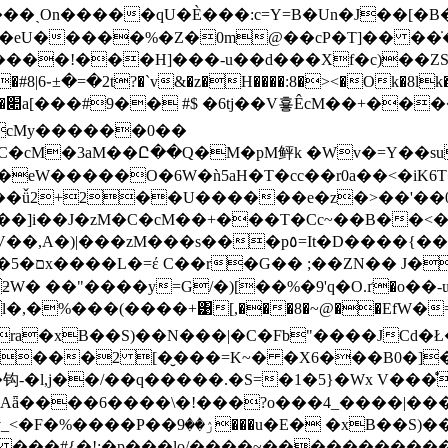
���!���H]���-u��d���Xf�c)��ZS
.cMy������0��
^i��ǚ2+2��U������e�z�>��'��
�]i��J�zM�C�cM��+���T�Cc~��B��<�
It�D����{�����а��rj����&C��tY�5�+�y=���b�!
�]0����
ƻW� ��"����y=G/�)[��%�9'q�O.ґ�o��
l�,�%���(����+͹[,���8�~@��EfW�
a�xB��S)��N���|�C�Fb"����JCd�Ł�
���2 [�̮���=K~� �X6���B0�]�
钩-�l,j��/��q�����.�S=�1�5}�Wx V���
�y*�?�Aǟ����6����\�!���?o���4_���
xB��S)��j�|~�������2
���#{�!;�p���lo/����~������������