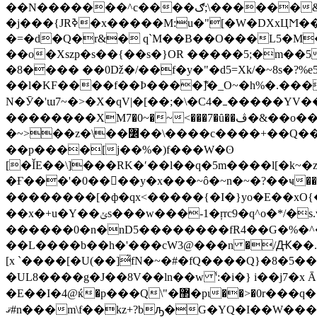
��N�������^c����ګ;\������&n��5��!r�[���&��!/���C-��R�C�99��̵�hm�����ݣ�o`@ �_�}
�j���{JRߢ�x�����M:u�"[�W�DXxЦϺ��-a�Hv�������l5�:����d:�þ>>������o�G����]Ǜ�Ӄ�d�{���?6�?
�=�d�Q�r&� q`M��B��O���L5�M��ڌ0�F��������T�{x���FHօ9 �c�J0��Y���
��o�Xszp�s��{��s�}OR �����5;�m��5<-��� �9�]~��v�1ۏ��F�/���
�8���� ��0ǅ�/��f�y�"�d5=Xk/�~8s�?%
��l�KF����f��Þ����]͌�_O~�h%�.����9�]�
N�Ӯ�'ɯ7~�>�X�qV|�[��;�\�C4�ߺ�����YV��i��o��xV���r�� ��?�-4�Yn�R���i�G�k��/-�ܐ�/
��������XM7�0~�~<���7�ȗ��ڤ�&��o��yc����=�k=��?��ϋ��������}
�~>��z�\��߼��\����c����+��Q����{�w�)d�O�Kg+�X:���Qτ:���o����8w�Ȳ�g�뭵���q����Bᴞ��ʦ��=c��,�~��|
��p����[j��%�)f���W�ʘ
[�ǏE��\]���RK�ʹ��l��q�5m����l[�k
�Ғ���'�0��󭋩��y�x���~ô�~n�~�?��ҹ��mbp����}�G
��������[�ф�qx<�����{�I�}yo�E��xO{
��x�+u�Y��ݵs���w���-1�ŗrc9�q^o�*/�s.v��/�=O���ѻ-kw{��| ��F*�\��s"���V�$f7<�_�{o�h§o��_��榗
������0�n�nD5��������fR4��G�%�^
��L����b��h�'���cԜ3@���n �/Ԫ��.S
[x `����[�U(��]̉fN�~�#�fQ����Q}�8�
�UL8����g�J��8V��ln��w ֜':�i�} i��j7�x Ā׵�M���'c)Շ o�� �Z ���쾠7��5�d�Ȋ?�e�m���H���)�Rc6���y��~�牷
ޤ#n���m\f��kz+?bԡ�G�YQ�I��W�����v���ptu1���[T����#�g�W\����cã��D\'����^�w�