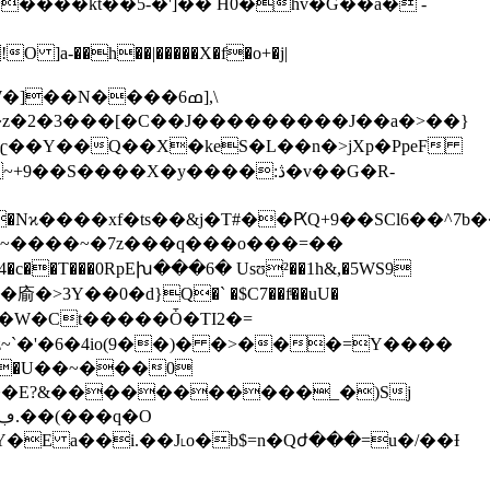
�kt��5-�']�� H0�hv�G��a� -
�z�2�3���[�C��J���������J��a�>��}
S����X�y����:ڎ�v��G�R-
o���Nϰ����xf�ts��&j�T#��ԖQ+9��SCl6�
« ~����~�7z���q���o���=��
�0�W�Ct�����Ȱ�TI2�=
z~`�'�6�4io(9��)� �>���=Y����