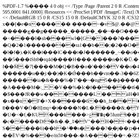
%PDF-1.7 %���� 4 0 obj << /Type /Page /Parent 2 0 R /Contents 
595.0001 841.0000] /Resources << /ProcSet [/PDF /ImageC /Text] /
<< /DefaultRGB 15 0 R /CS15 15 0 R /DefaultCMYK 32 0 R /CS32 32 
x��[�e�n������ ����~�v$@.��@�࠻�;��� ����~�1$�Ƭ�Y��������Mi��(�")�^ �߃�����
�����ڇ��g�����_�����_��~��O����X�b(����\B���s�!ԇ���_�ů�������!�� �p�d��}8|}#��_mx�����/���|
�<����I�sɦ���wI�[G�]���?����
�Q�2�1��������ra1��b��;�2��O�ٝ��GW�?��H4�
�l�f�).�K��l���lC���i�J������_~��o����o�H#m�%�?��򏯧?
��5���iSb8�rq4d����H���.����n�K�
I��M̏.�7[����M�Q�B��o�'��S�V��o
������u��j:��)�K�Ǿ���h��vm��-3��6ZHT��L
������ia�&���%�T'��~�ng5��ɸ����
�A����M�:_�V��%�Ic�f������t6�i
�$���JR��w�������L��aH�K�
�x��n�F�+X�
�����6��h_fz�� �
ß���V�Ȯ�H[mq+�i����N�L�J����&.�Y
�U�<�f,�KU���k���>ݟ�'�q�5Iumt��]H�q��n���}t�ؖ!��V�l��x�$�Hj ��G�c6+��m�0�R��/�5f7(�b/
�c�����Df�&�.�_ʬ�V"��H�<���Q
S�����6)��h�^۬��s�|���?�ͅ�j��)ɔ��H[�mZĴOӫl�:
��٘EV\�%��I�e/ܲmƼ#���-�A�����=.�?Z3�AJ�����}s������o߾