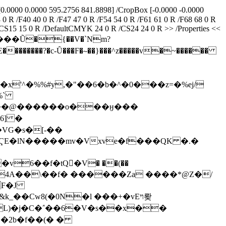
0.0000 0.0000 595.2756 841.8898] /CropBox [-0.0000 -0.0000
 0 R /F40 40 0 R /F47 47 0 R /F54 54 0 R /F61 61 0 R /F68 68 0 R
/CS15 15 0 R /DefaultCMYK 24 0 R /CS24 24 0 R >> /Properties <<
�l�/�ᇔ���Ũ�{��V�`Nm?
�������?�c-Ȗ���F�⁓��}���^z�����v�~������
'^�%%#y,�"��6�b�^�0���z=�%ej/
%`
6] �
E�lN�����mv�Vxve�f���QK �.�
F�J