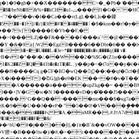
kCH�u1-ݖ���(f1�G̶�`�HČr�P�
`7����v�I��Ca���v(LgL��L]o��䥑
O���7v]`]����E�Yb��F,�
��>f���LZj��F&����F���u`^�@��
�Y �&�9a{:W2�Egz0����6��Dbt�6�� ��
>h�+��U���L-�3e>*��^����[��x�v;����q{�� v�
vB�v1�"��\�/.��W��2�%$G�(Z1и�����fw
9����Cq g�F�B�wQ��t͜��:��qf�cf�巹9�
i�A������n����upZkg��= ���BM��L��=!
i��+]V�G �w�N I�����vD�y�͂���J5���
�Q��¬����mo���$�ĸg7a�Q^�cSz�fp..:�=Kݻ�X
K�9��U��J��eP� "�5��0!�V���ީ���
*?�3�}��5��F��&/
����V膯+�B���!tw�)/�#,�=�c������I̪��