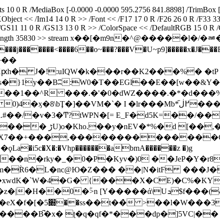
10 0 R /MediaBox [-0.0000 -0.0000 595.2756 841.8898] /TrimBox [
Object << /Im14 14 0 R >> /Font << /F17 17 0 R /F26 26 0 R /F33 33
< /GS11 11 0 R /GS13 13 0 R >> /ColorSpace << /DefaultRGB 15 0 R 
lateDecode ] /Length 35830 >> stream x��[�m9n�^@����
������<����6��o~���?���V�U~p9]�����x�J���E�
���
^��RXԗh� J�!:uIQW�k���r��K2���%� �tP
�}1y��Bʭ:W0�T��EGl��E��[w��&Y��x
��1��^R ���.�'�0�dWZ����.�*�d���
M�`� I �lr���Mb*֞߂ڶ����@������o���ӈ���
 l.#��/�v�3�Ͳ?tWPN�[= E_F�d5K=��/��
[��,�VG�s�[-��
�NX7��+���,��������������Ҁ
5c�X�:�Vhp�������abmA������z �)g
�xwdK�`W�4�G� {���X�C͘E)�C%�KY
����ά\Uܖ$f���(&k_��Cw8(�0N�l ���+�vEױ뢎
΅��6�V�s��x��