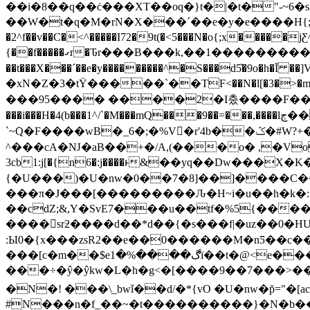
��i�8��q��ċ���XT��oq�}t�|�t�"-~6�
��W�t�q�M�rN�X���ˊ��e�y�e����H{;ʝS;pϻ��Qځ�aj�z;�������Ko_��1�Wx���Z�3�
�2^f��v��C�<^�����I72�9t(�<5���N�o{;x�����jƸ^�����
{��f�����ގr�Ԏr���B���k,��1�����������v�5��z�~N�r :oy�+�g,Nz��{ҤWk2`ߒ�X$S�M��k@�[���{A��3�|��O�
��t���X���ˊ��e�y���������^�S���d5̓�9o�h�Ī
�xN�Z�3�tΫ�����`��TF<��N�l[�3�>�
���95���� ����2�I춨����F��^�@OwJH�׋��(>��mQ/���A���
���i���H�4(b���1^/`�M���mQ���9��=���,����lڄ��^�/�y��oݱ��^(����0^��w���F=_2{]|{[|��@}�ӻK@�|�\�����ޥ�����?��.
`~ܿQ�F����wB�_6�;�%V�r'4b��ݣ�#W?+�|E�GN������ߧs������U+ �q��0�����.�ڹ<|�}�G?o���k
^���cA�Ǌ�aB��+�/A,(���o� ,�V
3cb1:j[�{n6�:j����ͱ&��yq��Dw���X�K��+yc����> `ל���ib܎��C�3No1�oE��ާ[|{�
{�U���)�U�nw�0��7�8]��]����C�
���π�J���[���������Ԉ�H~i�u��h�k�:��؟=c\�8] �����at?H �%�g,��G�r����m�Cbu|H�^�
��cdZ;&,Y�SvE7���u��tf�%5{���
����񼤒srƻ����d��*d��{�s���f|�uz� �0�HU
:Ы0�{x���zsR2��e��0������M�nƼ��c�
���[c�m��$eڰ����%�1ї��t�@<e���d�'�;��7J��HO�]*2�#�����W����t czܯr�:�%����6'��Y�}
���÷�ŷ�ŷkw�L�h�g<�[����9��7���
�N�! ���\_bwǐ��d/�*{vO �U�nw�p̌="�
#N���n�f_��~�t����������}�N�b���