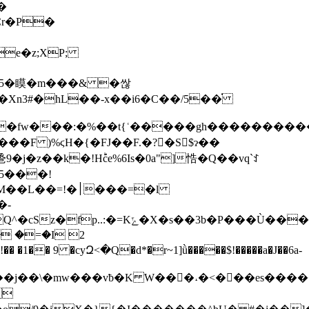
�5�瞙�m���& �싾
l�Xn3#�hL��-x��i6�C��/5��֗
���:�%��t{ʿ�����gh�����������fOKۺ��)�
j�z��k�!Hؕce%6Is�0a"]悎�Q��vԛ`ꉘ
�׀���=�l
�-
�s��3b�P���Ù���a��
 �=�I 2
