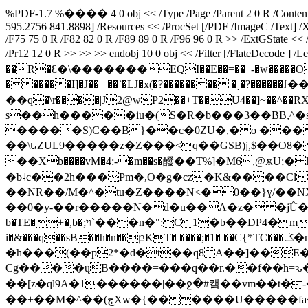
%PDF-1.7 %���� 4 0 obj << /Type /Page /Parent 2 0 R /Contents 
595.2756 841.8898] /Resources << /ProcSet [/PDF /ImageC /Text] /X
/F75 75 0 R /F82 82 0 R /F89 89 0 R /F96 96 0 R >> /ExtGState <
/Pr12 12 0 R >> >> >> endobj 10 0 obj << /Filter [/F
��R�Ԑ�\�������EQI��E��=��_-�w�����O���j�
������I]�J��_ ��`�LJ�x(�?��������|�˯�?������ϯ�
��q�\r����|J2@wP2��+T��U4��]~��
s��h�����iu�(S�R�b���3��BB,^�s
�����S)C��B}��c�0ZU�,�o ���
��\ꭎZUL9�����z�Z���<q��GSB)j,$��O8� 0)4�ӽ�8\bŢ�]��V
��Xb����vM�4:-�m��s�醱��T%]�M6,@ѫU;�
�b˨c��2h���Pm�,O�g�cz�K&����Cl��� ڑU)o�Kho.��y�nEV�*%�d 
��NR��/M�^�tu�Z����N<�0��}ɣ/�
��0�y-��r�����N�d�u��A�z� �jǙ��ϙLa�i
b�TE�+�,b�;ױ`���n�":C1�b��DP4�m��n�rky�_�0�P�Kyv�)0 ��JeP�Y�r8�v6��f�tQ�ٰV� ��(��
i�&���q��sB��h�n��բKT� ����;�1� ��C{*TC���ݢ�m�R̀6�L�nc@Ю�Z��� ��|N�itF ���J�4A��\��f� ������Za ����*@Z�/
�h���(��p2*�d�t��q8 A��]��E
Ϲg����ųB����=���q��r.��f��h=ԅ�z�|�H��0�ؓ>n [Y�
��[z�ql9A�1������|��ջ�#캨��vm��t�-�eX�f�[�5׍��ss��t��̀ >��l�W���3L)�j�C�
��+��M�^��(ڄXw�{������U�����fa����B̚�x� ʈ�q�qf�*���dp�]5VC|�� �2b�f��(� �