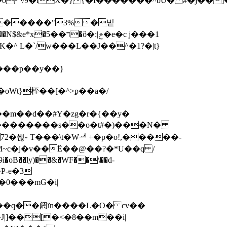
�����"3%�빝
�ד��5�ȫ�:|ݗ�e�c j���1
���p��y��}
Wt}桎��[�^>ϼ��a�/
,S��������s��o�t#�)���N�
P-e�3
�0���mG�i|
J|]��[�<�8��m��i|