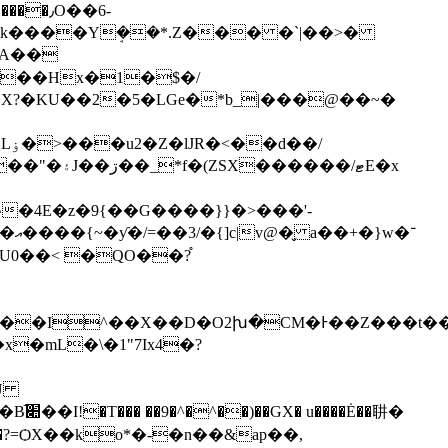
O��6-
�i}k����Yܱ��*.Z��� �`|��>�
�]��Hx�1�$�/
�X?�KU��2�5�LGe�*b_|���@��~�
�/
U0��< �QO��?֯
`8���I^��X��D�O2խ�CM�Ͱ��Z���t�
�mL�\�1"7Ix4�?
���X4��$���.}\�*W�Ը�:���ō�$'=�tF˫�0�4���O%�K L��5�J�DU<0 ����A�B�B֬׊��I!�T��� ��9�^�^��)��GX� u�
���Ė��䎴�
�?=ѺX��ko*�-�n��&ap��,