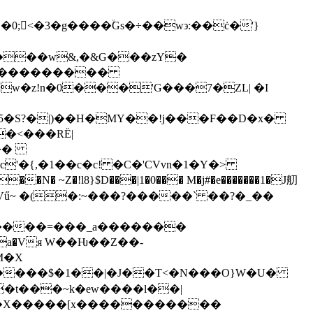
0;<�3�g����ۙGs�÷�
�w϶:��ċ�'}
����w&,�&G���zY�
�yĻg<�9�q����ݩ��D�|����,������
���
�t5�S?�|)��H�MY��!j���F��D�x�
�<���RË|
���
c'�{,�1��c�c! �C�'CVvn�1�Y�>
��N� ~Z�!l8}$D���|1�0��� M�j#�e�������1�J舠
=Vű~ �(�:~���?�����` ��?�_��
����=���_a�������
猲��Χ�����[x�����������