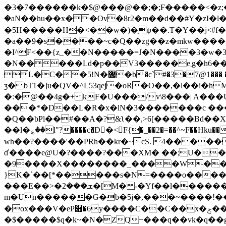
�3�7������k�$@���@�
�;�;Ϝ�����<�z;�|}zƸn�ǹ�V;
�aN��hu��x��Ov�8r2�m��d��#Y�zI�l�Ȍ 
�5H�����H�<��w�)�ֻψ��.T�Y��j<#f
�a��9�s����~c�Q��zg��z�mkw����
�N�����Ld�p��V3�����e܂g�h6���p��+ g��� �&8.n\��I�bl@�Y���Y�w�z!n�0���'G���7�ZL| �I
̾L�C��5!N�޲�b�c`#�3�7@1��� �U�$�,�`\\8����Gq�5ʀ [�-�
ӡ�bT1�]u�QV�^L53qej�oR�O��,�l��i
�:�@��4g�+ kF�U���/v\8���| A���
���*�D��L�R�x�lN�3�������c ��
�Q��bPl��#��A�?&ʅ��,>6[�����Bd��X
��l�؏��l"?����c�D�ْ<F{�_��2�=��^~F��Hku��
wh��?��
��'��PRh��kr�~cS. 4����
ď����e@U�?����?���XM� ��;U��
�9����X��������_����W��ÿ
}K�`��[*�����s�N=����o�����r�&:����Z{�� s��ox
���E��>�ܫ���2�[M� -�Yf��l������s�:M�- '}���⇴�Z_oXP8 }l��ƽ�������mM�X
m�Un������G�b�5j�,���~����!��ig7!�?hs�ߒ�~�����ㄌ��|��CR�e����vR/����$�1��|�
�ox���V�eP੟�6y����C��C��x�ݮ��aƩ�s�t��&�v�m��������Mw�M�t���~k�ew����l��|
�$�����$q�k~�N�ZQ+���q��vk�q�