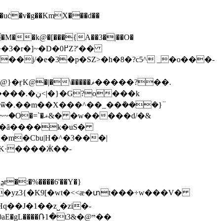
�]~�D�߂0Z?'��
[��j/�e�3�р�SZ>�h�8�?c5^ _�o���-
ѿ�.��m��X���^��_��ܰ���}߳
f��ȃ����k�uS�
L�0�yz3{�K9[�wt�<<ӕ�տt���÷w���V�
Hq��J�1��z˽�zi�-
����Ռ1�t3&�@ײ��