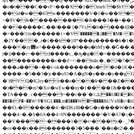
r̵p{����<���@����^ǳǕ��&6L�N��ݽ���h���(�ra�oD�Ϳ�w�@����n�o/9�iX�}{�I�������^bU� #�j��]�n�o��X�1_���G]s/
�o�t���C��vF~���X�1�3meh`�$hY�
��al�w��65w�������V�1�w��S
>�$V�&��������1�&���3��=��1A��
�'������C.��/��� [�7Vt,�b�)���4]l�ϤW,&&�qa,�k���Zy,�A���*6
�=���!}tӿ������}+�V`������.[��`�M�<�!
.�2Y���_r�{��k�}fl*���g�����k�1
����zy܎w^����;���9��u�bM'y�.�ؕG��.�Y. t`��q�?8}��k�uQ�m�h/�'W���?�߹
j�)]���c~��}t]����c_�ԡ�g��+�����
���������͘�c��Z~+:��m۵c�_�J�7��
���ܒ���>��i>ok�������o��d�}K����e����9��j�n�[(8��� "^,�yZ;�cQ���m��d��#Y�zg�r�{��y�
����<�5��3�)c��u!O�A�gN�y��u�y��g
�`t$VɊ�K2ey�r��s���߇� ��Z��\�,���H�<��w�i�V�W�5�۸{M�V c6[�72�쌚֊ T���\t�Wힰ +�p�o!,�����-
�)���m?�Xo\�wEw��ny�{����{&�����=c�u�79�Vޠ۬/�v�}�=�s���*l�v�[�03��pM~c�
�TA���؍c����t=��c��`�؉ݎ]��õJ�E��K}�Z~|���Y�5lC707rs3V� ޑ��ו; 5���.w"�����i�9i�oB��ly)��&�WF��\��d-
��$�sͥP�<��W^P�\SGL���,m�$���W�����&UV
��EL�
0���(��4>�ШKyƜ��G�x����W�l b��
���4>�,�S�6A��4>0N�������^�V�S7�
��V����<����1��i=���x�٠_7���O������;a�4>s�:���w~�I̥i|���q��阏ϊn����L�O� cv��
�ov���x��4t������3�5���.'��n�r2\�.