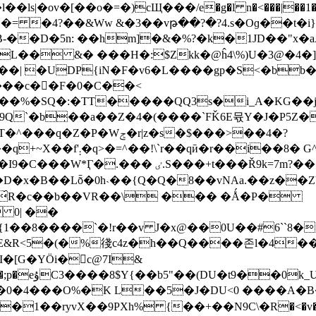
v�[��o�=�)cЩ���/e�g�l n�<���|��1�����٫
�L�= �4?��&Ww &�3��vթ��?�?4.s�Oɡ��t
�L�� &� ���H�:$Zkk�@ĥ4\%)U�3@�4
�| �UDP{iN�F�v6�L����gp�S<�bb
��c�򌉎�F�0�C��<
�����QQ3s�i_A�KG��jLۏ�>���u2�Z�lJR�<��d�
z�9{��G����}}�>���'-
���އ����{~�ƴ�/=��3/�{]c|v@�̬ a��+�}w�־
�x�B��Lȭ�0h˴��{Q�Q�8��vNAa.��z��Z
d́R�c��b��VR��\ ��� �Ǻ�P�
X{1��8����`�!r��v J�x@��0U��#6`
dE&R<5�(�%㣤c4z�h��Q����존l�4��x
�[G�YÖi�c@7I&
t9��0k_U
�1��ryvX��9PXh% {��+��N9С\�R�<�v