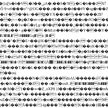
�J��ݽA�:��S�?8ɀ�G�b��2Xۗ!
9+е0���o"^@OG���.z��m��d��#Y�zg�r��Z�
��sY�9�³�k<��Ϣ�ƳX��1�y��%���2$?
��j+:<�g�Z�m~c���KS���3��n�rN3�
�I^F<��{z_��N�����=J�N����3�w�3��ӻ,��1w�G
�hM{��"�J�E+��@K��Ё����x�c^�Q�]�
U:-���:B{�drF�y�w%�x���yK�J�2
���m��B�]I��F���Y4�ho�v�p�$4��1
 Jt�auFC��x�U(��ܿ�� 9y�he�38a
����h�< �����J�5]À΁ ���2�:��ֻ��q �k�tx�
���i��T;�b�L��R�� �|(���s��bY�I�
��ou|
��C�����N�{��!j��doAU�����o�
8܅I�$�?��0���&���a�Vя W��Ƕ��Z��-
J��T<�N���O}W�U�
�g��5��Ā��� }4g���`���K��at�}