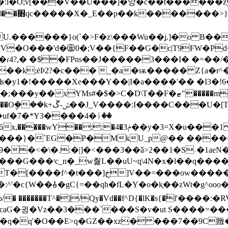
�:l�O;v[���V��U���]�앙�c��t�����
�ݣ�u0�
�O���'d�㊎0�;V��{F��G�c|T9FW�Pd�
��k;ėÞ2?�c��� _�a�ѭ����� Z{a�r^
��ʪ�y1�!�����Xe���Y��|I�a����'�� �I3
rN�}^�e+:�1�L�&ck�ulG��g^x�7�Lc��y3��Wqc�c�v[�"�L�/
��3b~�7:����x\iƸn� �}
uf�7�*Y3����4�ᚿ��
��::�4�3ݥ��y�3=X�u���1 F�q�
�Lk���}�`EG�P�MkU_p@�� ��
9��<�\�.:�|]�<���3��ǎ>2��1�S˓�1ae
C{=��qh�fL�Y�o�k֤��zWt�g^ooo�v����ޓ�X;�<��
aG�귕�Vz��3���`���S�v�ut S����=��
��b�q�q'�O��E>q�GZ��xz� ���7��9C