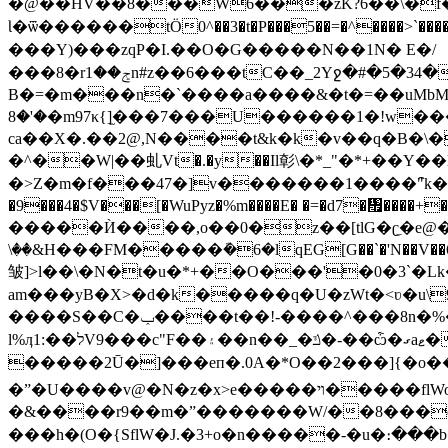
�@��HV��8���W6���zK?6��\�f
Ɩ�ѿ������tÖ0^��3�t�P���5��=�^����>`������׋qc�����X�_E��p��k�������>}g���?�&
���Y)���zqP�I.��O�G�����N��1N� E�/
���8�rݮ��1n#z��6���tC��_2Yջ�#�5�34�U.������}o(`�>F�z\���Wu��ʝ.]�o B���@� �o�� �܈��^ �T���ʼ?��5?
B�=�m���n�`����a����&�t�=��uMbMV
�'�8�m97κ{]̫���7���U������1�!w���ɾ4?,� �$�FPns��J�����3���I� �=��/��E�q�;�?4c�i�U ��-
ca��X�.��2@,N����t&k�k�v��q�B�\�
�^��W|��虬Vt�.�y��Il㣏\�*_"�*+��Y
�>Z�m�f���47�]v�������1����"︢k��;���y��xYMs#�$�>C�D\T��F�ޓ"�����m��
�9���4�$V���[�WuPyz�%m����E� �=�d7�᤯����+���O݆���k+ݽ-ڱ��J_V����:I����C���U�[T�"
�����Ѝ����,o��0�z��[tlG�ʗ̼�e@�
\��&H���FM�����ܽ�6�lqEG[G��`�'N��V��6x,�����wY
皱]>l��\�N�t�u�*+��O���'�0�3`
am���yB�X>�d�k�����q�U�zWt�<ʋ�u\
����S��C�ݕ����t��!-����^���8n�%���G���ʳc_n�_w춽L��uU~q\4N�x�l��q����8�3?ء�"W�����gL��'�fؒ�0�?
l%ӆ1:��לV9���c"F��۽��n��_�ݿ�-��ѽ�ގaޱ�T�[����f^�t���]خ]V��=���ow�����yV�߀�Aʹc�N��
�����2Ū�]���eп�.0A�*O��2���]{�o��:^'�c{W��⯗�g
�ˮ�U����v@�N�z�x>e�����ױ�����flWo/� �������T^�]/Qy�Vd��f^D{�lK�s{�ۙl'����:�RV��X�R��ŷ��˯�9o�
�&����r9��m�ˮ�������W/��8���c
���h�(O�{SflW�J.�3+o�n�����-�u�։�