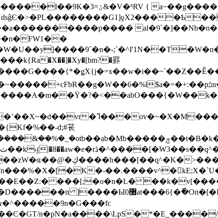
cz*�fL����Ȍ1}F�r�M�����"�qܛL�52o��xo�����l��9K�ؽ=3&�V�ʱRV { a~��g
LVdsĝЄ�>�PL��������G1]ƍX2����Ƅ��
i��a����������p���� al�9`�]��Nb�n
��n�FW1��
�U��y]����9`�n�-;`�^I'1N��T�W�n�
�k{Ra�X��]�Xy�[bm?�罫
G����{*�ǥX{j�=x��w�i��~`��Z��Ě����)_�%l
g�W��6�%l$a�=�+:��pݿn�W��M��C���e���ע{�ʵT��Zj���
����A�m��Ϋ�?�<��abO���{�W��k�
�5��U���8���]A�du��J�'�K��+r�Ǳ��\���ZG\ѱ�6
{Kf�%��-d;#苌
�ٌ���V��.���vv�����g7gLб��ʳuM�ut�N�:oU��y�t���|
Q��Xy)���I^87���ѱ���Mt[|
�Ϝn���%�X�[�K�-��.����v^�kE;X�`U
,>���E��Z:� ���[;�o�n�L� ��k�v[
��Ͼ�GT/n�pN�a����\LpS�*�E_����