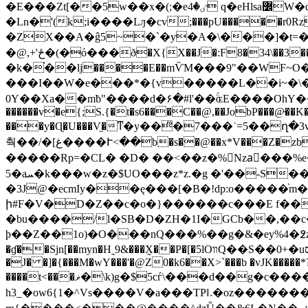
�E���Zt[��5w��x�(;�eٸ�4 q�eHlsa߼W�q�}�9�gb�+��X�������C~�_�Pb� ͞���
�Ln�'(k;i����Lԓ�cv;���pU�����r0Rz�$�/beNb�B &%+��
�ZX��A�ĝ5~�`�y�A�\���]�t=�<
�@,+'ځ�(�ό���ð�X{X��J�:F8�34\��3��5��>�}]//�i/}�3f�#'��4����ٱ�$�kon��r!�ɏ�e�z;XP;
�k�֗��lj����E��mѶM���9"��WF~
���I��W�e���*�{v�����L��i~�\
0Y��Xa��mƀ"����d�۶�#l'��ۚɶE����OhY�
������v�e{;S.{�t�s6���C��@,��JobP���@̵��K��
���y�Ɋ�U���V̫�ͳ�y��ͫ�7���˙=5��ղ�3
춱� �/�[غ����Ւ<��b�s��@��x*V���Z�zb1�K2��Z�Q��41b�e�zT�)�L؍y��p�<�t7o��y�(����F )%ϛH�{�FJ��F.�?�S$ɂ��
�����Rp=�CL� �D� ��<��z�%Nzaِ���%e��f
5�aܚ�k���w�z�$UO���z*z.�g �'��-S��X�i���T}�ՇǤ]gb�e9�EK ��=�#�v�T��5���!
�3J@�ecmIy��ę���[�B�!dp:o�����֨m�
ի#F�V�D�Z��c�o�}������c���E f��
�bu����/l�SB�D�ZH�1I�GCb��,��c����.^G�
ϸ��Z��1o)�O���nQ���%��g�&�ey%4�߶z
�ɠ��Sjn[��myn�H˷9&���X̰��P�[�5lOװQ��S��0+�uס��&�tct����۶ϛ �A.�nMR��|;.#.IװA7d}��!�� �1�� 9 �cyԶ<�Q�d*�r~1]ǜ�����$!�����a�J��6a-
�J� �]�{���M�wY���'�@Z0�k6��X>`���b �vJK�����
����t<���ޥ�\k)g�$5cѓ\���d��g�c�����^bU� #�j��]��ŷ||,�}it�B`&��vOW�����j��\�mw���vƀ�K W��򘎓�˔�<���es������̆u�/m��6
h3_�ow6{1� ^Vs����V�a���TPǁ.�oz���