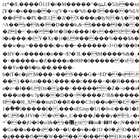
[Ұ�=�v��m��+:q'V�+w�%9.��5����%
��dFw�PL�dE1]�2(�X���q�ȋyN|�Ą�
^A��y�&�/�D���b,&~]����l�3�
�Z[�=`�n��W�5l�ż���1�v��{��W
l�u���;�rY�Xy�}i�[.֎�����%���$&���
��w�qc=�����c�w��~������>I+O�'l��0����
�HV�-v����e�o��~$?�'JL��tM����%&�_�~�����ֿ+cFbR��
�<�����w�Z����o�0ΘP�I����� �x{�
��Yи��8�tu,��,����-
b�|T�c�pM���<��S���G�=ED'��o˕�ʽ��X~�d��vr�ߣ���ov�~�X�M���yi:�a�����>2�I��aban��V���
��{��ȍ;ei���}���:��c����<�i�H���x�
a�z<�I��L[On�g��<������Z�~o��a݊����&��%�_�otb��ab�Mb�����ݼ��t�B�k�
���ut��v.?g�i��D��<����Z^R&�����ث��k˫̘(|�8��aw�e�rڎ�^����[�W3��s��q^��}��kӿ�-���Y��?
H��H_X��nտD��R���C3v[��u��E���zW�ɶ��@�ڮ����h���[��q^�K�>�����x��ۿ} ݪ��[
{�߮��]�����[�,���oEGray�U{�бv4:���1
�C;9�;HVt�<�v�o_C����,ĺ���y�t
=`���jO�0�o3&�r�خ޹/o ^��oo�>��ߚ�c;N��8�D������n ]����Ы0޸at���6{�߮�On�[�Kt�z[�X\;c���n�^P/
�Gu��ʌ���z�J�+�U��v�o�{O �ܯ�0O��&�^�����9n�G���fc
�g����t5��W�����t���lì}Ktx�}K