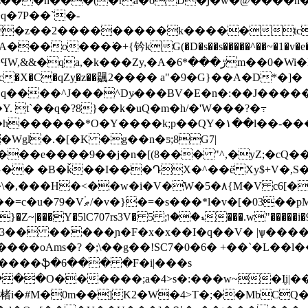
q�7P��`�-
��z��2���������k�����tc
�o���͘�+{钤kG(�D�s��s�����^�
�~�1�v�e��N$&e*x
ڙ�m��0�Wi�K�^ L�`/w���L��J��^�1?�|t}
c�X�C�qZy̗�z��䬗2���� a"�9�G}��A�D*�]�
�|q����^J���^Dy̷���BV�E�n�:��J����
�h������*O�Y����k;p��QY�۱��l��-���o
Wgl�.�[�K �g��n�ƽ;8G7|
G�� �B�ǩ��I���ԴX�^��ё Xy$+V�
j�v��߬E��@��?�*U��q /
x8I�s=�ѝl3�� �����ɲ�F�x�x��I�q��V� |ѱ����
��oAms�? �;\��g��!SC7�0�6� +��`�L��l�
\;�����ֆ�6��� �F�i|���s
�楮i�#M�0m��]K2�W�4>T�;��MbCQ�