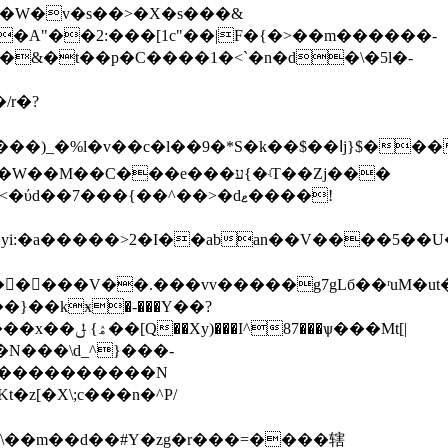
�����
W�v�s��>�X�s���&
�A"��2:���[1c"��|F�{�>��m������-
��&�t��p�C����1�<`�n�d�\�5l�-
/r�?
�v��c�l��9�*S�k��$��ߊj}$���5
<�ύd��7���{��^�
�>�dޱ����!
�N���\d_^}���-
�������������N
/\��m��d��#Y�zg�r���=����辖