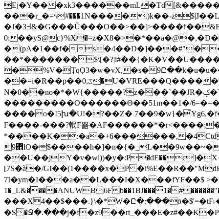
Ej�Y���xk3������mL�Td[&�����l��ls|�o
���r_�=ϟ#���1N����.)k��-z$|J�
�J�3߃&�G���Ũ���O��>��]>����ϯ��&B-��D�5n: ��hm]�&�%?�k�1JD��"x�aA��
0:��yS@c}%Ӿ�=z�X8�>�*��a�@�,�D
�(pA�1��f�s�4��D�]���#"��
��*������� $\[�?|i#��{�K�V��U����
�%V�ŢqǪ3�w�vX,�s�9Ը��k�u�u���%�SQ�:�TT
��=i�R��p��0,ػ�U�VRE���Q�����9Q`�b̩��a��Z�4�(����`FǨ6E뮧Y�J�P5Z���"�۽J��ڗ��_*f�(ZSX������/ޓE�x
N�0��no�*�W{�����?z���`��JR�ݤ�T�^���q�Z�P�Wݮ�r|z�s�$���>��4�?
���������O������Θ��51m��1�/6=�=��q+~X��f'܄�q>�=^��!\`r��qӣ�r��i��8� G^�4E�
����o�!5խ�U!�?��Z� 7��9�w}�̃Yg6,�f�I9�C���W*Ӷ�.��� ٸ.S���+t���Ř9k=7m?
F����-���?䡑F뾾�AF������*�r<����;�D
*����K�:�a�+6���
���,�4Ct
܎9lO�$����h�]�n�{�_L��9w��~� 0| ��
��U��jY�v�wi))�у�:P�dE��с]�
[7S�à�/GI��(1����x�P �i%E��R��"M
7I�ym�I���a��L���I�X���fYF��$ >�I
1�_L&����ANUW
B6Fb��1BJ���1�#�����̒�"�;p�eۇC3����8$Y{��b5"��(DU�
�S�Ջ�.���j�f�z9��rt_���E�z#��K�P