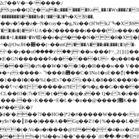
s2c7��V�~�^����;/
uċ�v�g��KmX���d��
��$����$e�{!���2�ߒ�X$S��,
 ��]V��)�e�}�#ۚ+UA��2������s����( {o���z��3�r
m��r�+L�t���^�W蟆i��e�q���N��8�X[�
s��;���{�3ŗ�-
o���]�z%��W�?��3�ɟ�H���w�� V��
��~~�O�=`�ޣ&� �w�����d/�&
�}���I�[��%{�dEv7��Zc��4,�8��K���
3���|
�CL�
�03�:7̍s�T�{��-�lg�ܖ�� Q�s X�z��K·����Ӝ��-
���-̏��>K���=E�L�^�n��@����[޿K��
�P��ǻK�?
>��y$v?��┃B��)���A�݉�Gq��Z\!�{%����
[act�(�;Vo�o�t����@l1��j�4�ox�sZ#
t %�}%l��w3��"��|��`։81��-�\0�E0aE�gL