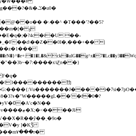
�zy�W���#
�m�[�ݸ
�_�F��d\��Z��0I�,���+�� |
�!6��z�1���
���!3���������㔓
N�G:����{:Vu�������J����i�7si�7pO
��Jl/
�V�y ]�KǮ
䞃���m۷���r�