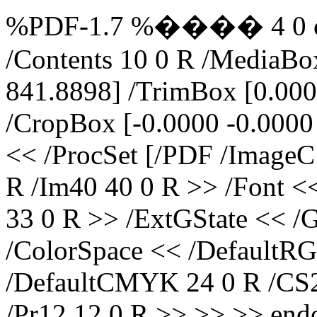
%PDF-1.7 %���� 4 0 obj 
/Contents 10 0 R /MediaBo
841.8898] /TrimBox [0.000
/CropBox [-0.0000 -0.0000
<< /ProcSet [/PDF /ImageC
R /Im40 40 0 R >> /Font <<
33 0 R >> /ExtGState << /
/ColorSpace << /DefaultRG
/DefaultCMYK 24 0 R /CS24
/Pr12 12 0 R >> >> >> endo