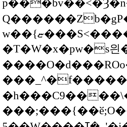
p���bv��<�Ȝ�n� ̎
Q������Zb�gP
w��{ޏ���S<����������)��+t.U������ڿ\���ϓ���!
�T�W�x�pw�s읜
����O�d���ROo
���_^�f����
�h���C9����\�
���;���{��ӗ;O
5��W����܇�ߠ'�i�ëLV��#ޛZ�D(�Ǐ�zߝ����N����N����^f�'=F��M����c�Eh��� N�1��kew��cb�