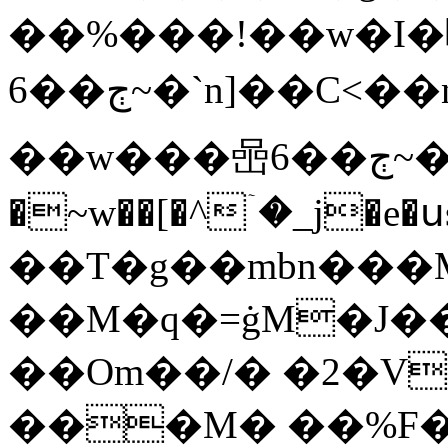
��%���!��w�I
6��ڄ~�`n]��C<��n�p�9��M:��6�_&��F��L�S!
��w���喦6��ڄ~�`�Vb~}
�~w��[�^ۤ�_j�e�ս
��T�g��mbn��
��M�q�=ġM�J��
��Om��/� �2�V
���M� ��%F