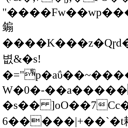
"����Fw��wp��
䥇
����K���z�Qɼd
볎&�s!
�="ͤp�aΰ��~���
W�0�-��a����
�s�� ]oO��7Cc���9
�`��+|�����6t耕