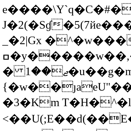
e����\Y`q�C�#�
J�2(�Sɠ�5(7йe�
_�2|Gx �^�w���
ߛ�y�����w��,�d��`�0��A3A�t�li��Ǜ�o @ڬ�;xɸ��w8���;0��Ӷ�)��7h�m��=*�+��,'�<`$�P�q|
� ޖ��1�u��g�m���g�ū��|ƹ�}
{�w��ȷaeU"����y�9/J
�3�Km T�H�^�
<��U(;E��d(��E