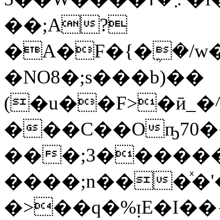
��;A?
�A�F�{�ܴ�/w�
�NO8�;s���b)��
(�u��F>�ӣ_�
���C��Oҧ70�
���;3������
����;n���ͯ�'
�>��q�%ᴉE�I�