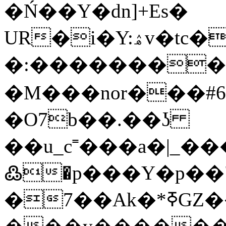
�Ń��Y�dn]+Es�
UR�i�Y:ۿv�tc����}Z��c
�:��������
�M���nor���#
�O7b��.��ʖ
��u_c˭���a�|_
߷�p���Y�p��"��
�7��Аk�*ߧGZ���K�>S3&o>S��g�.L�,��I�EwV÷�����6��Zח���� :��J\�<����k��vK����"�����`9�����?