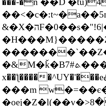
���-�n ��D �tu)
��<�c�:t~�a��5m
&�X�הF�0��s�"!6|�z�l +���.[�
�H���M}�����
�������`��Z�p�Z�
�&M�ǩ�B7#ܬ���(.;��b<�
x��ƪ�����^UY�'�
���m w�=��є
�oej�Z�l(��v�>ڱ�8�=r��a