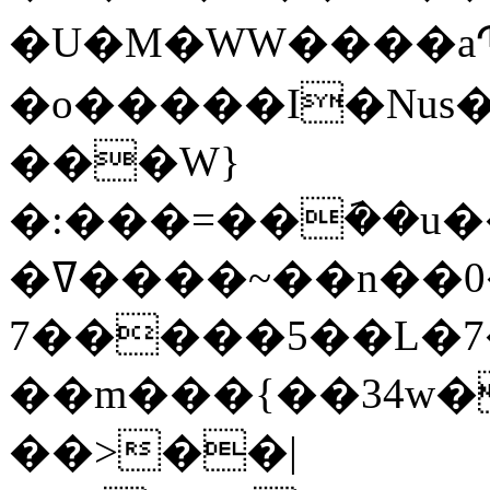
�U�M�WW����aՊ
�o�����I�Nus�����q,�I
���W}
�:���=��݇��u�
�ߜ����~��n��0�S6-
7�����5��L�7
��m���{��34w�
��>��|