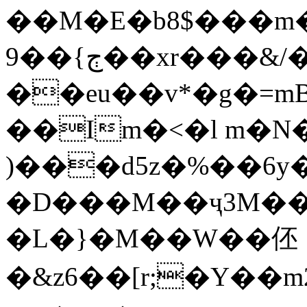
��M�E�b8$���m�
9��{ڄ��xr���&/�e w���� �m��&{��/
��eu��v*�g�=
��Im�<�l m�N�
)���d5z�%��6y
�D���M��ҷ3M��
�L�}�M��W��伾
�&z6��[r;�Y��m2���$