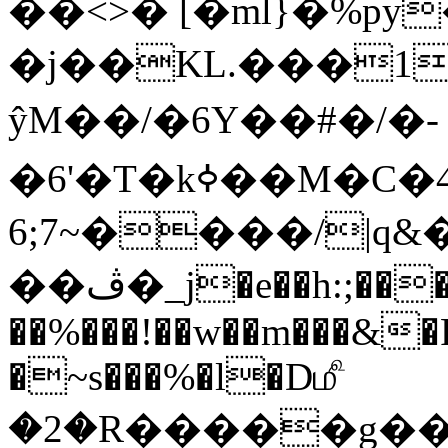
��<>� [�ml}�%py
�j��KL.���1
ŷM��/�6Y��#�/�-
�6'�T�kߦ��M�C�4���˞㍿M�?
6;7~����/|q
��ڤ�_j�e��h:;��� ��M\Kd�cl��M�
��%���!��w��m���&�
�~s���%�l�D௴
�2�R�����g��