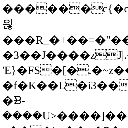
������c{�caY��v��~���t
읞
���R_�+��=�"�
�3��J����zJ|
'E}�FS�[�.�~z�
�f�K��L�i3���
�ᗽ-
����U>����]���