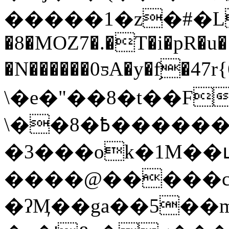
�����1�z�#�L
�8�MOZ7�.�T�i�pR�u�
�N������0ƽA�y�f֥�4
\�e�"��8�t��F�nS������
\��8�߿�������j�M�yL���O
�3���ok�1M��ւ
����@�����
�ʔӍ��ga��5��