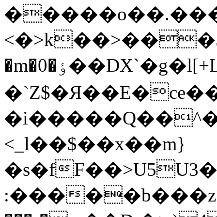
�����o��.���
<�>k��>���5�
�m�0�ٶ��DX`�g�l[+LN��^O�ٔ֯��bp[�ȼ��gءY�\��0kO��MlQ���f��.���:d����f�z���D��}
�`Z$�Я��E�ce�
�i�����Q��^�
<_l��$��x��m}
�s�fF��>U5U3�
:�����b���z��