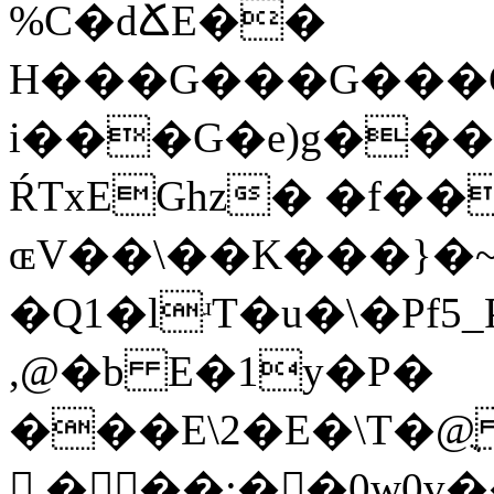
%C�dՃE��
H���G���G���
i���G�e)g���2
ŔTxEGhz� �f��
ɶV��\��K���}�~
�Q1�lʴT�u�\�Pf
,@�b E�1y�P�
���E\2�E�\T�@ֻ E
𠦻 � ��;��0w0v��+�C�