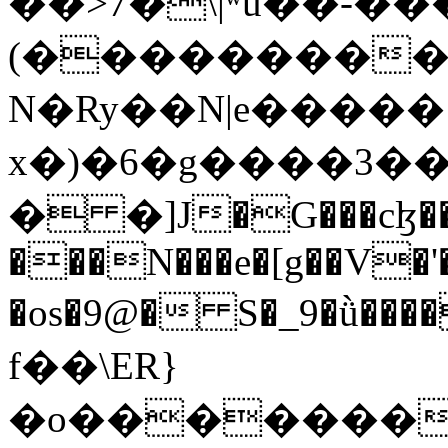
��>7�\|ʷu��-��
(��������
N�Ry��N|e�����
x�)�6�g����3���
� �]J�G���cɮ�
���N���e�[g��V�'�>����ך��4>�����N����
�os�9@� S�_9�ǜ��
f��\ER}
�o��������+�]\�