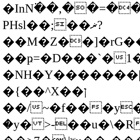
�InN߳��,��=��
PHsl��;��ޜ?
��M�Z��]�rG�
��ҏ=�D���`�1�
�NH�Y�������|
�{��^X��ן
��/~�f���y����9���N�]�|/>>ݳ�wٿT����
�y� >-��u�\�R