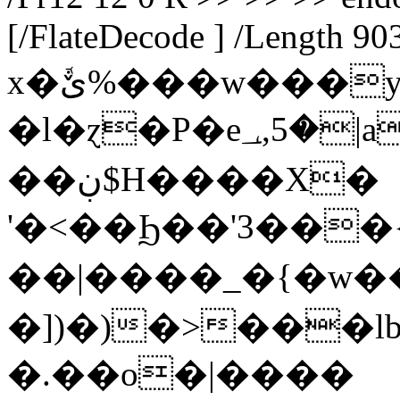
[/FlateDecode ] /Length 90
x�ܽێ%���w���yi
�l�ɀ�P�e؀,5�|aF-Yh��_�����䪬
��ڹ$H����X�
'�<��Ϧ��'3���
��|����_�{�w�
�])�)�>���l
�.��o�|����