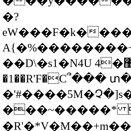
���y�������,�,��
�?
eW���F�k����
A{�%��������+
��D\�s1�N4U 4�޸��O�/
�1��R'F�C՞��� տ
�'#����5M�Չ�]
���~�����* 쾡
�R'�*V�M��+m�