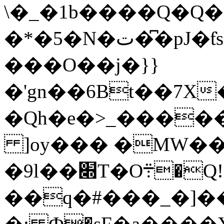
\�_�1b����Q�Q
�*�5�N�ت��͆pJ�ƭs�K��X�`�/
���O��j�}}
�'gn��6Bt��7X
�Qh�e�>_����
]oy��� �MW�
�9l��׍T�O܊�Q!�M}
��q�#���_�]�
�; Ф�sF�a����