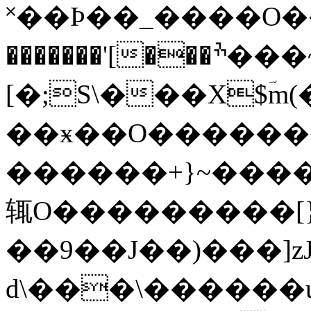
˟��Ϸ��_���� O
�������'[���ׯ���~�������O��O_�k��;
[�;S\���X$ؔm(
��ӿ��O�������
������+}~����
辄O���������[
��9��J��)���]zJ�ɾ��6Ƨ�ۄڷ
d\���\������uο