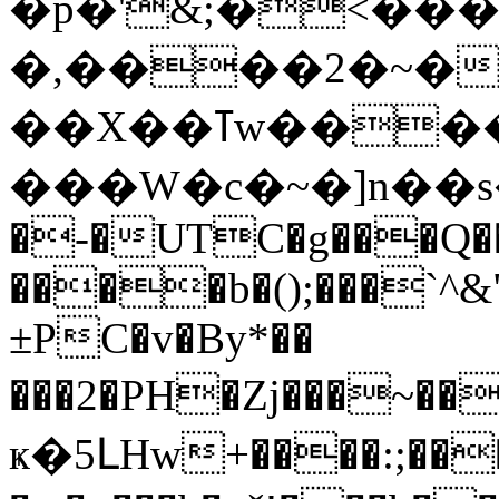
�p�'&;�<�
�,����2�~�U
��X��ߠw����x !
���W�c�~�]n��s��6�&�
�-�UTC�g���Q��
����b�();���`^
±PC�v�By*��
���2�PH�Zj���~
ҝ�5ԼHw+����:;��