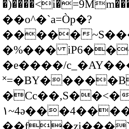
�)����<i�=9Mm���\��&�7��
��o^�`a=Òp�?
�����~S���
�%��� iP6���ߌa~����)���D mQ.�����B0���
�e����/c_�AY��
˟=�BY�����B
�Ϲc��,S��<�
۱~4ǝ���4���
��f�zi���