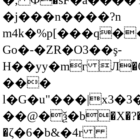
�j���n����?n
m4k�%p[���q�
Go�-�ZR�O3��ş-
H��yy�mг Л�
���
l�G�u"���|x3
��@�ѯ�b�X�?�
�ζ�6�b&�4r