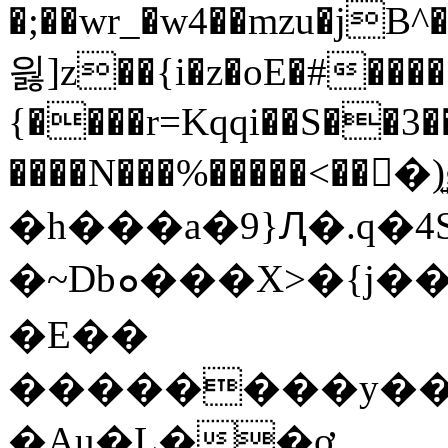
�;��wr_�w4��mzu�jB^�&�
읧]z��{i�z�oE�#�����
{����r=Kqqi��S��3�
����N���%�����<��򏮇�)͍
�h���a�9}Ԯ�.q�4
�~Dbܘ���X>�{j���d;��ӧ�՞Y�x���|
�E��
��������y��K
�Au�L��ơ