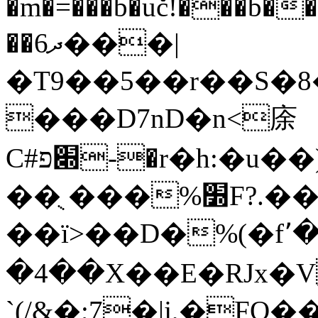
�m�=���b�uč!���b�
��6ދ���|
�T9��5��r��S�8
���D7nD�n<庩
C#׍פ-�r�h:�u��)���A�X|8�u��m�
��ֻ ���%׽F?.��U��ȡ��Ÿ�./
��ї>��D�%(�f٬�
�4��X��E�RJx�
`(/&�;7�|j,�FO�