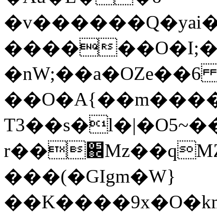
�v������Q�yai��ۍY��[�cuD��+#����3[mG����X�����
������O�I;
�nW;��a�OZe��6
��O�A{��m����_�z
T3��s�l�|�O5~��3�ׯ֢��q�\l%
r��֌Mz��ԛM
���(�GIg
m�W}
��K����9x�O�k