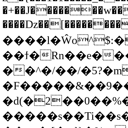
�+��J�������w��
����Dz��[�������
����l�Ŵo^$:�
��ϯ�Rn��e��
��^�/��/�5?�
�F�����&��9��
�d(�2��0��
�����s��Ti��s�