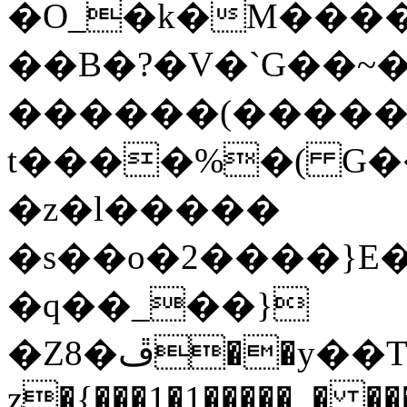
�O_�k�M����
��B�?�V�`G��~��,,�
������(�����;
t����%�( G��
�z�l�����
�s��o�2����}E�
�q��_��}
�Z8�ڦ��y��T(׹��"�U摟
z�{���1�1�����_� ��