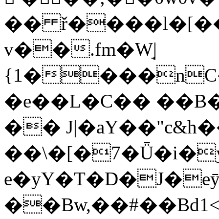
�� ř����l�[
v��.fm�W̘|
{1����n
�e��L�C�� ��B�(
�� J|�aY��"c&h
��\�[�7�Ǖ�i�
e�yY�T�D�J�е
��Bw,��#��Bd1