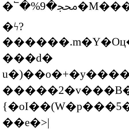
�՟�%9�ﶉ
�ϟ?
������.m�Y�Oц��z��ؾ�S���֘_�
���d�
u�)��o�+�y����
�����2�v���B�뜕fԖ
{�oI��(W�p���5��k�
��e�>|