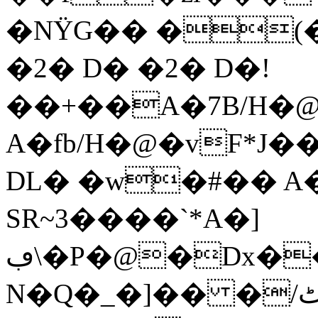
�NΫG�� �(
�2� D� �2� D�!
��+��A�7B/H�@
A�fb/H�@�vF*J
DL� �w�#�� 
SR~3����`*A�]
ڢ\�P�@�Dx������&���4�"
N�Q�_�]�� �