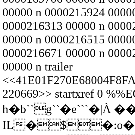
00000 n 0000215924 0000
0000216313 00000 n 0000
00000 n 0000216515 0000
0000216671 00000 n 0000
00000 n trailer
<<41E01F270E68004F8FA
220669>> startxref 0 %%E
h�b``g``�e```�|À
IL�$�:o�