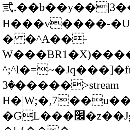
弎.��b��y��|3���oݖ���.m�J���ok������;A]ES
H���v����-�
� �^A��-
W���BR1�X)����
^;^l�=~�Jq���]�f
�3�����
>stream
H�|W;�,7��u�
�GL���׬�z��Jg��z�Q�O���Vһ\�>���F��������U������|